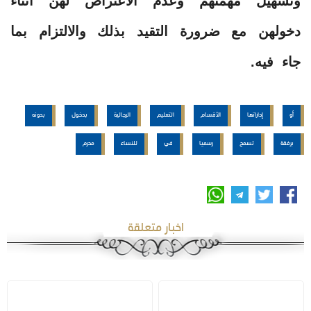
وتسهيل مهمتهم وعدم الاعتراض لهن أثناء
دخولهن مع ضرورة التقيد بذلك والالتزام بما
جاء فيه.
أو
إداراتها
الأقسام
التعليم
الرجالية
بدخول
بدونه
برفقة
تسمح
رسميا
في
للنساء
محرم
اخبار متعلقة