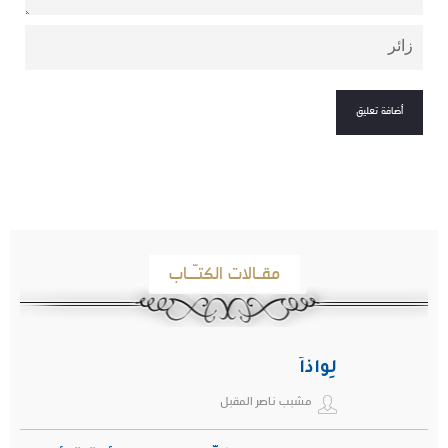
مقـالات الكتـّـاب
لِواذاً
مشبب ناصر المقبل