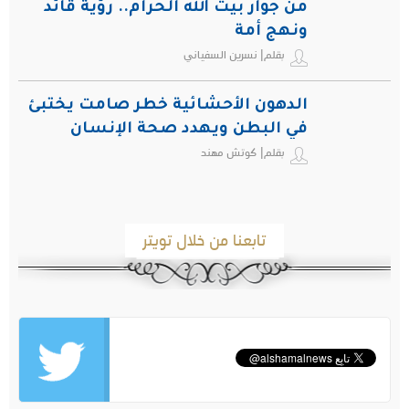
من جوار بيت الله الحرام.. رؤية قائد
ونهج أمة
بقلم| نسرين السفياني
الدهون الأحشائية خطر صامت يختبئ
في البطن ويهدد صحة الإنسان
بقلم| كوتش مهند
تابعنا من خلال تويتر