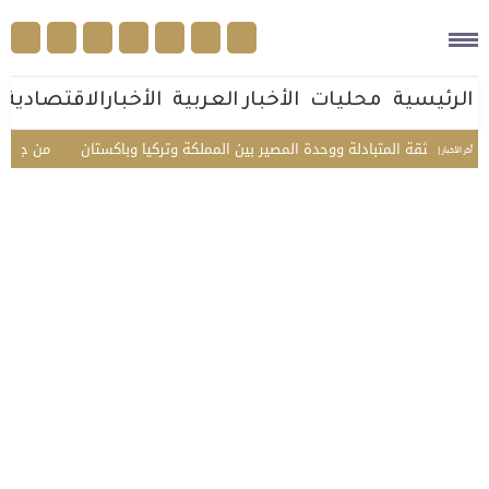
الرئيسية
محليات
الأخبار العربية
الأخبارالاقتصادية
د الثقة المتبادلة ووحدة المصير بين المملكة وتركيا وباكستان
من جوار بيت ال
أخر الأخبار |