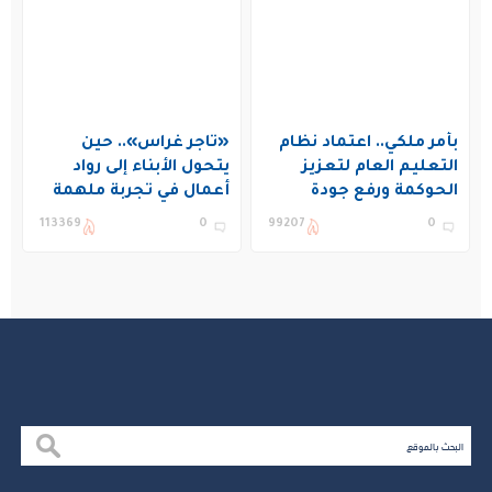
بأمر ملكي.. اعتماد نظام
«تاجر غراس».. حين
التعليم العام لتعزيز
يتحول الأبناء إلى رواد
الحوكمة ورفع جودة
أعمال في تجربة ملهمة
التعليم في المملكة
بنادي غراس الصيفي
113369
0
99207
0
بالجبيل