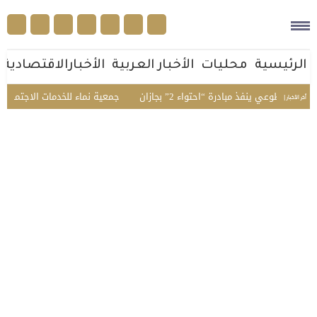
الرئيسية
محليات
الأخبار العربية
الأخبارالاقتصادية
طوعي ينفذ مبادرة “احتواء 2” بجازان
جمعية نماء للخدمات الاجتماعية تنفذ
أخر الأخبار |