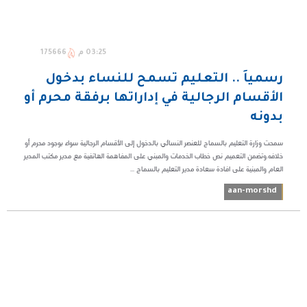
03:25 م
175666
رسمياً .. التعليم تسمح للنساء بدخول
الأقسام الرجالية في إداراتها برفقة محرم أو
بدونه
سمحت وزارة التعليم بالسماح للعنصر النسائي بالدخول إلى الأقسام الرجالية سواء بوجود محرم أو
خلافه.وتضمن التعميم نص خطاب الخدمات والمبني على المفاهمة الهاتفية مع مدير مكتب المدير
العام والمبنية على افادة سعادة مدير التعليم بالسماح ...
aan-morshd