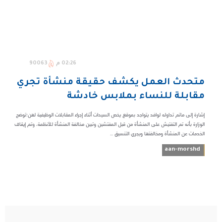
02:26 م
90063
متحدث العمل يكشف حقيقة منشأة تجري
مقابلة للنساء بملابس خادشة
إشارة إلى ماتم تداوله لوافد يتواجد بموقع يخص السيدات أثناء إجراء المقابلات الوظيفية لهن؛توضح
الوزارة بأنه تم التفتيش على المنشأة من قبل المفتشين وتبين مخالفة المنشأة للأنظمة، وتم إيقاف
الخدمات عن المنشأة ومخالفتها ويجري التنسيق ...
aan-morshd