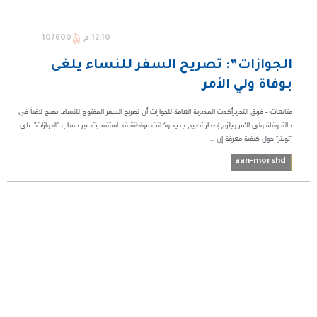
12:10 م
107600
الجوازات”: تصريح السفر للنساء يلغى
بوفاة ولي الأمر
متابعات - فريق التحريرأكدت المديرية العامة للجوازات أن تصريح السفر المفتوح للنساء، يصبح لاغياً في
حالة وفاة ولي الأمر ويلزم إصدار تصريح جديد.وكانت مواطنة قد استفسرت عبر حساب "الجوازات" على
"تويتر" حول كيفية معرفة إن ...
aan-morshd