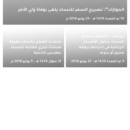
الجوازات”: تصريح السفر للنساء يلغى بوفاة ولي الأمر
10 ذو القعدة 1439 هـ - 23 يوليو 2018 م
رسمياً .. التعليم تسمح
للنساء بدخول الأقسام
متحدث العمل يكشف حقيقة
الرجالية في إداراتها برفقة
منشأة تجري مقابلة للنساء
محرم أو بدونه
بملابس خادشة
9 ذو القعدة 1439 هـ - 22 يوليو 2018
25 شوّال 1439 هـ - 9 يوليو 2018 م
م