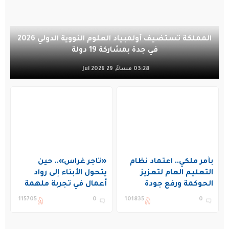
المملكة تستضيف أولمبياد العلوم النووية الدولي 2026
في جدة بمشاركة 19 دولة
03:28 مساءً, 29 Jul 2026
بأمر ملكي.. اعتماد نظام
«تاجر غراس».. حين
التعليم العام لتعزيز
يتحول الأبناء إلى رواد
الحوكمة ورفع جودة
أعمال في تجربة ملهمة
التعليم في المملكة
بنادي غراس الصيفي
115705
0
101835
0
بالجبيل