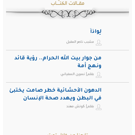
مقـالات الكتـّـاب
لِواذاً
مشبب ناصر المقبل
من جوار بيت الله الحرام.. رؤية قائد
ونهج أمة
بقلم| نسرين السفياني
الدهون الأحشائية خطر صامت يختبئ
في البطن ويهدد صحة الإنسان
بقلم| كوتش مهند