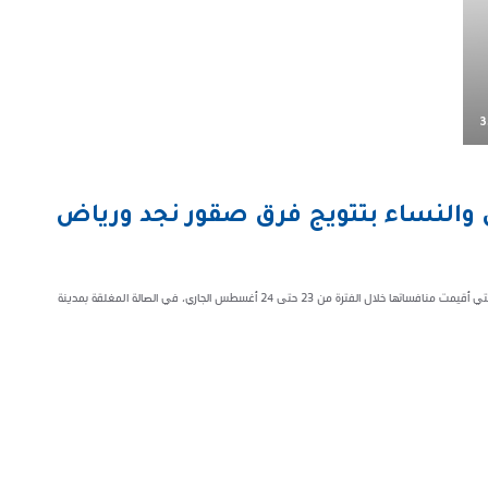
3
ال والنساء بتتويج فرق صقور نجد ورياض
اختتمت بطولة منطقة الباحة للهوكي "للرجال" والبطولة النسائية الثانية للهوكي التي أقيمت منافساتها خلال الفترة من 23 حتى 24 أغسطس الجاري، في الصالة المغلقة بمدينة