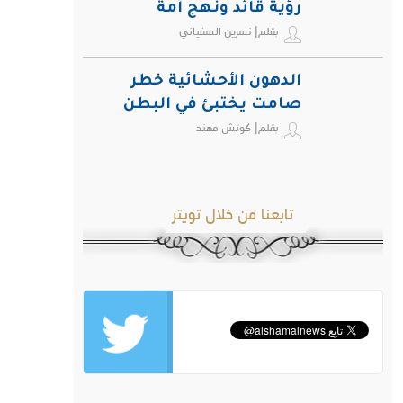
رؤية قائد ونهج أمة
بقلم| نسرين السفياني
الدهون الأحشائية خطر
صامت يختبئ في البطن
بقلم| كوتش مهند
ويهدد صحة الإنسان
تابعنا من خلال تويتر