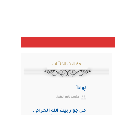
مقـالات الكتـّـاب
لِواذاً
مشبب ناصر المقبل
من جوار بيت الله الحرام..