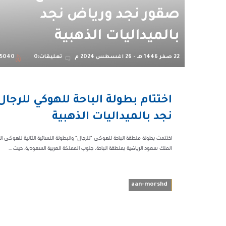
صقور نجد ورياض نجد
بالميداليات الذهبية
22 صفر 1446 هـ - 26 أغسطس 2024 م
تعليقات:0
5040
08:38 م
اختتام بطولة الباحة للهوكي للرج
35040
نجد بالميداليات الذهبية
الملك سعود الرياضية بمنطقة الباحة، جنوب المملكة العربية السعودية. حيث ...
aan-morshd