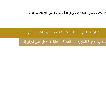
س 2026 ميلاديا.
أخبارالتعليم
مقـالات الكتـّـاب
زيارات
عام
مدينة المنورة
التحالف: إصابة 11 مدنيًا في نجران إثر اعتداء حوثي استهدف الأعيان المدنية