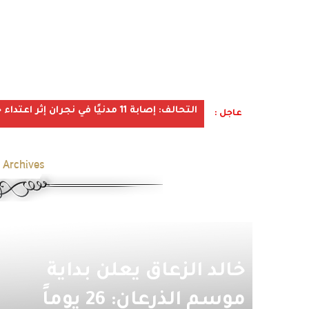
التحالف: إصابة 11 مدنيًا في نجران إثر اعتداء حوثي استهدف الأعيان المدنية
عاجل :
 Archives:
خالد الزعاق يعلن بداية
موسم الذرعان: 26 يوماً