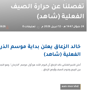
تفصلنا عن حرارة الصيف
الفعلية (شاهد)
24 شوّال 1447 هـ - 12 أبريل 2026 م
تعليقات:0
5626
10:02 م
55626
الفعلية (شاهد)
بين الربيع ونجوم الصيف.وأوضح الزعاق ...
aan-morshd