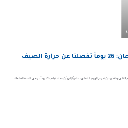
5
خالد الزعاق يعلن بداية موسم الذرعان: 26 يوماً تفصلنا عن حرارة الصيف
أعلن الخبير الفلكي خالد الزعاق أن اليوم الأحد هو أول موسم "الذرعان"، وهو النجم الثاني والأخير من نجوم الربيع الفعلي، مشيرًا إلى أن مدته تبلغ 26 يومًا، وهي المدة الفاصلة