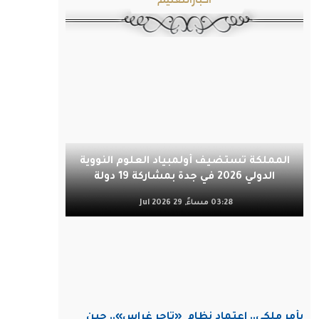
المملكة تستضيف أولمبياد العلوم النووية
الدولي 2026 في جدة بمشاركة 19 دولة
03:28 مساءً, 29 Jul 2026
بأمر ملكي.. اعتماد نظام
«تاجر غراس».. حين