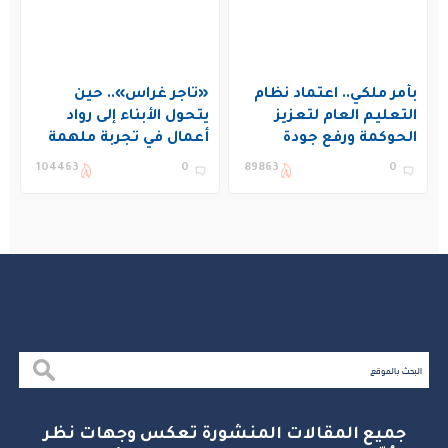
بأمر ملكي.. اعتماد نظام
«تاجر غراس».. حين
التعليم العام لتعزيز
يتحول الأبناء إلى رواد
الحوكمة ورفع جودة
أعمال في تجربة ملهمة
التعليم في المملكة
بنادي غراس الصيفي
104463
0
89863
0
بالجبيل
جميع المقالات المنشورة تعكس وجهات نظر