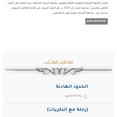
نظمت الجمعية العربية السعودية للثقافة والفنون بمنطقة الحدود الشمالية ندوة ثقافية حول "التراث
الثقافي والحرفي" بمناسبة اختيار عام 2025 م عام الحرف اليدوية، في القاعة الثقافية بالجمعية
بمدينة عرعر ، قدمتها الأستاذة نعيمة عويد الدهمشي ...
aan-morshd
مقـالات الكتـّـاب
الحدود الهادئة
وفاء الاسمري
(رحلة مع الذكريات)