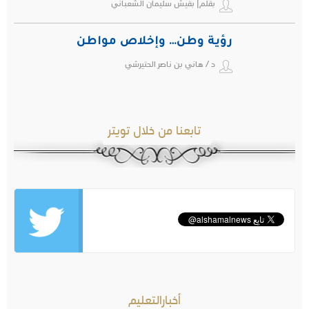
بقلم| بقيش سليمان الشعباني
رؤية وطن… وإخلاص مواطن
د / هاني بن ناصر الحتيرشي
تابعنا من خلال تويتر
أخبارالتعليم