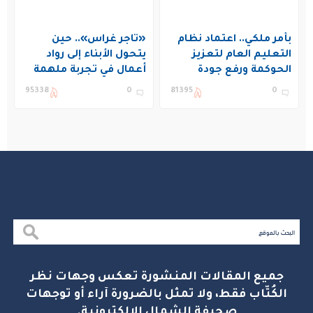
بأمر ملكي.. اعتماد نظام
«تاجر غراس».. حين
التعليم العام لتعزيز
يتحول الأبناء إلى رواد
الحوكمة ورفع جودة
أعمال في تجربة ملهمة
التعليم في المملكة
بنادي غراس الصيفي
95338
0
81395
0
بالجبيل
جميع المقالات المنشورة تعكس وجهات نظر
الكُتّاب فقط، ولا تمثل بالضرورة آراء أو توجهات
صحيفة الشمال الإلكترونية.