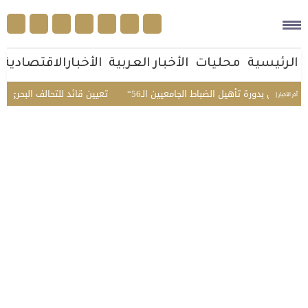
الرئيسية
محليات
الأخبار العربية
الأخبارالاقتصادية
لمبدئي بدورة تأهيل الضباط الجامعيين الـ56
تعيين قائد للتحالف البحري الدف
أخر الأخبار |