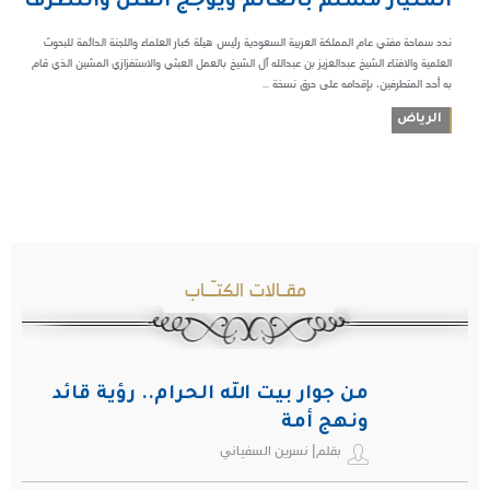
المليار مسلم بالعالم ويؤجج الفتن والتطرف
ندد سماحة مفتي عام المملكة العربية السعودية رئيس هيئة كبار العلماء واللجنة الدائمة للبحوث
العلمية والافتاء الشيخ عبدالعزيز بن عبدالله آل الشيخ بالعمل العبثي والاستفزازي المشين الذي قام
به أحد المتطرفين، بإقدامه على حرق نسخة ...
الرياض
مقـالات الكتـّـاب
من جوار بيت الله الحرام.. رؤية قائد
ونهج أمة
بقلم| نسرين السفياني