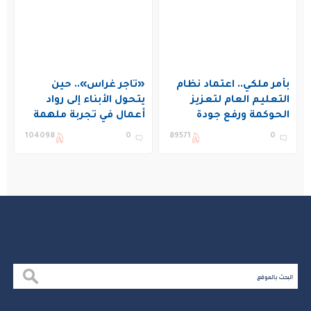
بأمر ملكي.. اعتماد نظام
«تاجر غراس».. حين
التعليم العام لتعزيز
يتحول الأبناء إلى رواد
الحوكمة ورفع جودة
أعمال في تجربة ملهمة
التعليم في المملكة
بنادي غراس الصيفي
104098
0
89571
0
بالجبيل