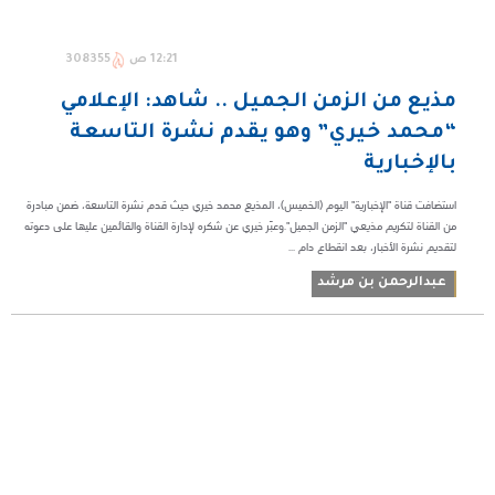
12:21 ص
308355
مذيع من الزمن الجميل .. شاهد: الإعلامي
“محمد خيري” وهو يقدم نشرة التاسعة
بالإخبارية
استضافت قناة "الإخبارية" اليوم (الخميس)، المذيع محمد خيري حيث قدم نشرة التاسعة، ضمن مبادرة
من القناة لتكريم مذيعي "الزمن الجميل".وعبّر خيري عن شكره لإدارة القناة والقائمين عليها على دعوته
لتقديم نشرة الأخبار، بعد انقطاع دام ...
عبدالرحمن بن مرشد