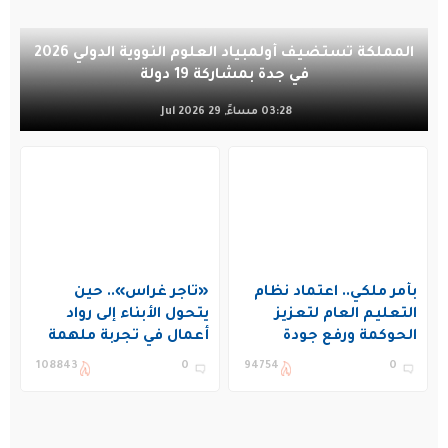
المملكة تستضيف أولمبياد العلوم النووية الدولي 2026
في جدة بمشاركة 19 دولة
03:28 مساءً, 29 Jul 2026
بأمر ملكي.. اعتماد نظام
«تاجر غراس».. حين
التعليم العام لتعزيز
يتحول الأبناء إلى رواد
الحوكمة ورفع جودة
أعمال في تجربة ملهمة
التعليم في المملكة
بنادي غراس الصيفي
108843
0
94754
0
بالجبيل