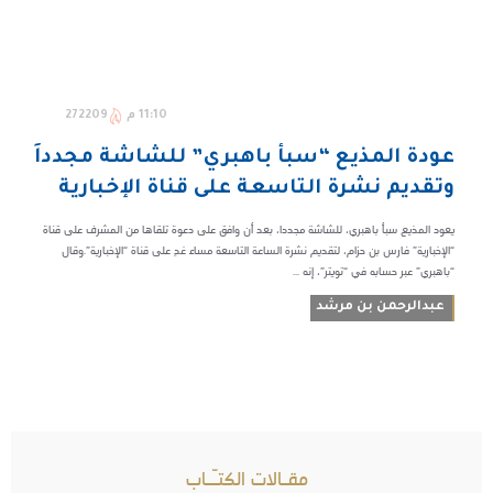
11:10 م
272209
عودة المذيع “سبأ باهبري” للشاشة مجدداً
وتقديم نشرة التاسعة على قناة الإخبارية
يعود المذيع سبأ باهبري، للشاشة مجددا، بعد أن وافق على دعوة تلقاها من المشرف على قناة
“الإخبارية” فارس بن حزام، لتقديم نشرة الساعة التاسعة مساء غدٍ على قناة “الإخبارية”.وقال
“باهبري” عبر حسابه في “تويتر”، إنه ...
عبدالرحمن بن مرشد
مقـالات الكتـّـاب