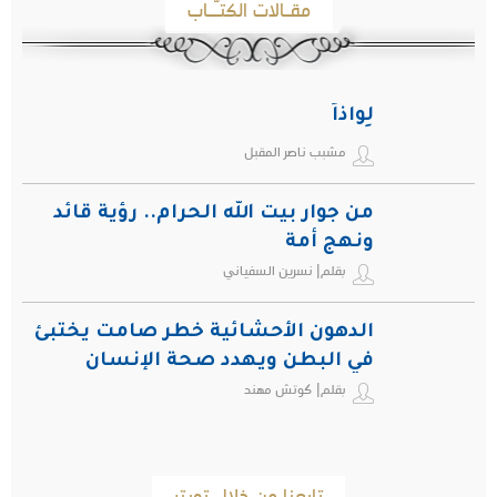
مقـالات الكتـّـاب
لِواذاً
مشبب ناصر المقبل
من جوار بيت الله الحرام.. رؤية قائد
ونهج أمة
بقلم| نسرين السفياني
الدهون الأحشائية خطر صامت يختبئ
في البطن ويهدد صحة الإنسان
بقلم| كوتش مهند
تابعنا من خلال تويتر