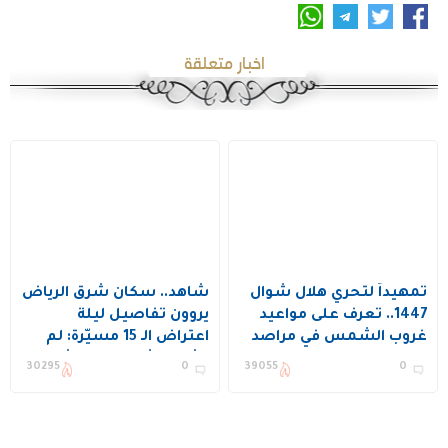
اخبار متعلقة
تمهيداً لتحري هلال شوال
شاهد.. سكان شرق الرياض
1447.. تعرف على مواعيد
يروون تفاصيل ليلة
غروب الشمس في مراصد
اعتراض الـ 15 مسيّرة: لم
السعودية اليوم
نشعر بشيء.. ونعيش في
30295
0
39055
0
نعمة