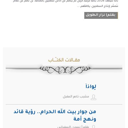
بأنه سيصف 2026 بدقة مرعبة..الرجل لم يتكلم عن أناس سطحيين بالصدفة، بل تكلّم عن نظام
مُصمَّم لإنتاج السطحيين، يكافئهم، ...
بقلم| نزار الطويل
مقـالات الكتـّـاب
لِواذاً
مشبب ناصر المقبل
من جوار بيت الله الحرام.. رؤية قائد
ونهج أمة
بقلم| نسرين السفياني