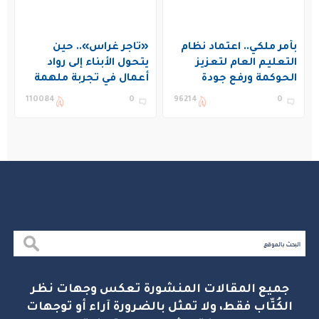
بأمر ملكي.. اعتماد نظام
«تاجر غراس».. حين
التعليم العام لتعزيز
يتحول الأبناء إلى رواد
الحوكمة ورفع جودة
أعمال في تجربة ملهمة
التعليم في المملكة
بنادي غراس الصيفي
110084
0
96214
0
بالجبيل
جميع المقالات المنشورة تعكس وجهات نظر
الكُتّاب فقط، ولا تمثل بالضرورة آراء أو توجهات