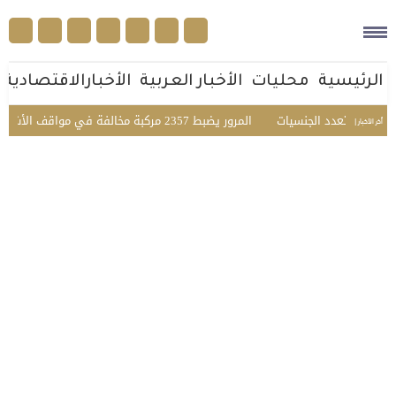
الرئيسية
محليات
الأخبار العربية
الأخبارالاقتصادية
فاعي متعدد الجنسيات
المرور يضبط 2357 مركبة مخالفة في مواقف الأشخاص ذوي الإعاقة بمختلف مناطق المملكة
أخر الأخبار |