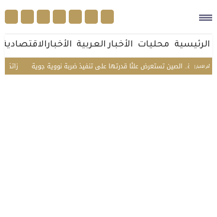
الرئيسية
محليات
الأخبار العربية
الأخبارالاقتصادية
ول مرة.. الصين تستعرض علنًا قدرتها على تنفيذ ضربة نووية جوية
«زاتكا» تدع
أخر الأخبار |