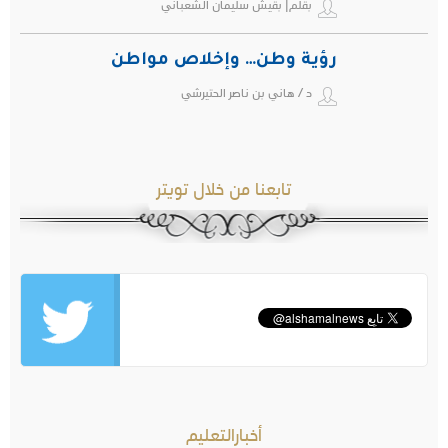
بقلم| بقيش سليمان الشعباني
رؤية وطن… وإخلاص مواطن
د / هاني بن ناصر الحتيرشي
تابعنا من خلال تويتر
أخبارالتعليم