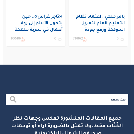
بأمر ملكي.. اعتماد نظام
«تاجر غراس».. حين
التعليم العام لتعزيز
يتحول الأبناء إلى رواد
الحوكمة ورفع جودة
أعمال في تجربة ملهمة
التعليم في المملكة
بنادي غراس الصيفي
93586
0
79862
0
بالجبيل
جميع المقالات المنشورة تعكس وجهات نظر
الكُتّاب فقط، ولا تمثل بالضرورة آراء أو توجهات
صحيفة الشمال الإلكترونية.