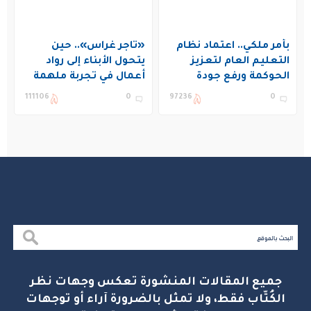
بأمر ملكي.. اعتماد نظام
«تاجر غراس».. حين
التعليم العام لتعزيز
يتحول الأبناء إلى رواد
الحوكمة ورفع جودة
أعمال في تجربة ملهمة
التعليم في المملكة
بنادي غراس الصيفي
111106
0
97236
0
بالجبيل
جميع المقالات المنشورة تعكس وجهات نظر
الكُتّاب فقط، ولا تمثل بالضرورة آراء أو توجهات