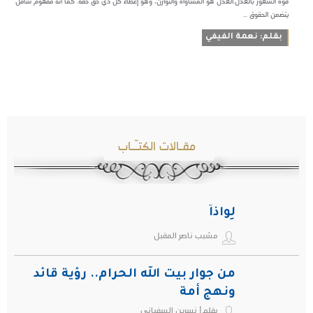
قوة الشعور بالعدل.العدل هو المساواة والتوازن، وهو إعطاء كل ذي حقٍّ حقه. كما أنه مفهوم شامل
يتضمن الحقوق ...
بقلم: نعمة الفيفي
مقـالات الكتـّـاب
لِواذاً
مشبب ناصر المقبل
من جوار بيت الله الحرام.. رؤية قائد
ونهج أمة
بقلم| نسرين السفياني