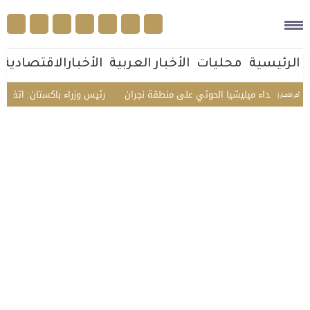
الرئيسية
محليات
الأخبار العربية
الأخبارالاقتصادية
دين اعتداء ميليشيا الحوثي على منطقة نجران
رئيس وزراء باكستان: اتفاقية م
أخر الأخبار |