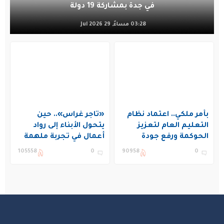
في جدة بمشاركة 19 دولة
03:28 مساءً, 29 Jul 2026
بأمر ملكي.. اعتماد نظام
«تاجر غراس».. حين
التعليم العام لتعزيز
يتحول الأبناء إلى رواد
الحوكمة ورفع جودة
أعمال في تجربة ملهمة
التعليم في المملكة
بنادي غراس الصيفي
105558
0
90958
0
بالجبيل