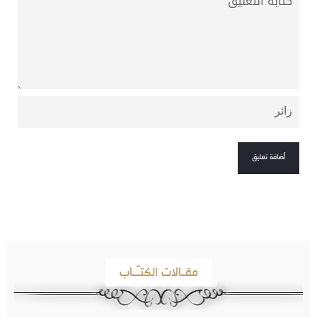
مقـالات الكتـّـاب