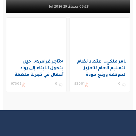
03:28 مساءً, 29 Jul 2026
بأمر ملكي.. اعتماد نظام
«تاجر غراس».. حين
التعليم العام لتعزيز
يتحول الأبناء إلى رواد
الحوكمة ورفع جودة
أعمال في تجربة ملهمة
التعليم في المملكة
بنادي غراس الصيفي
97309
0
83001
0
بالجبيل