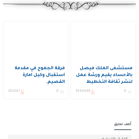
مستشفى الملك فيصل
فرقة الجموح في مقدمة
بالأحساء يقيم ورشة عمل
استقبال وكيل امارة
لنشر ثقافة التخطيط
القصيم.
وتحسين الأداء ويكرم عدد
253247
0
1646696
0
من المستفيدين
أضف تعليق