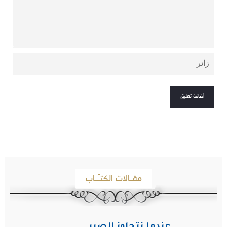
مقـالات الكتـّـاب