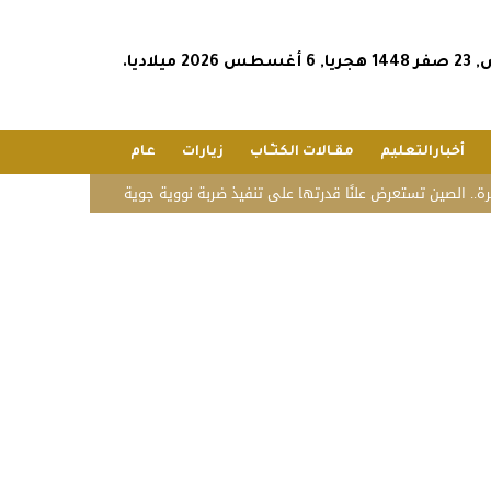
202 ميلاديا.
أخبارالتعليم
مقـالات الكتـّـاب
زيارات
عام
ن تستعرض علنًا قدرتها على تنفيذ ضربة نووية جوية
«زاتكا» تدعو المنشآت لتقديم