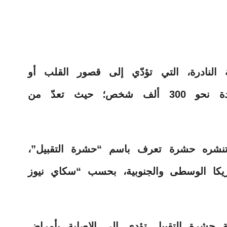
ة النادرة، التي تؤدّي إلى قصور القلب أو
السكتة الدماغية، في الولايات المتحدة نحو 300 ألف شخص؛ حيث تعدّ من
نشره حشرة تعرف باسم “حشرة التقبيل”،
 في أمريكا الوسطى والجنوبية، بحسب “سكاي نيوز
ة حشرة التقبيل تؤدي إلى الإصابة بأمراض