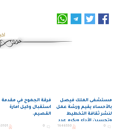
اخب
مستشفى الملك فيصل
فرقة الجموح في مقدمة
بالأحساء يقيم ورشة عمل
استقبال وكيل امارة
لنشر ثقافة التخطيط
القصيم.
وتحسين الأداء ويكرم عدد
53101
0
1646550
0
من المستفيدين