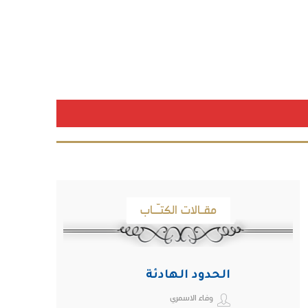
مقـالات الكتـّـاب
الحدود الهادئة
وفاء الاسمري