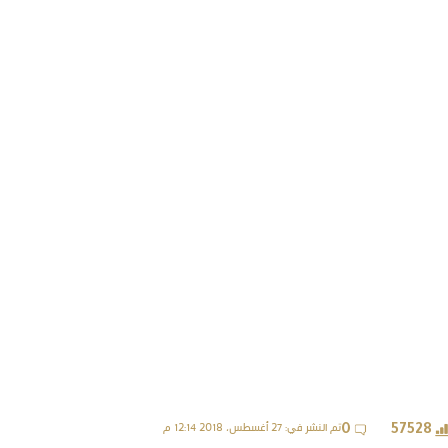
تم النشر في: 27 أغسطس، 2018 12:14 م
0
57528