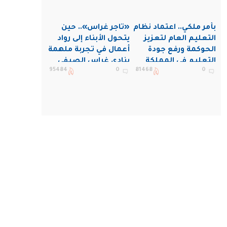
بأمر ملكي.. اعتماد نظام
«تاجر غراس».. حين
التعليم العام لتعزيز
يتحول الأبناء إلى رواد
الحوكمة ورفع جودة
أعمال في تجربة ملهمة
التعليم في المملكة
بنادي غراس الصيفي
95484
0
81468
0
بالجبيل