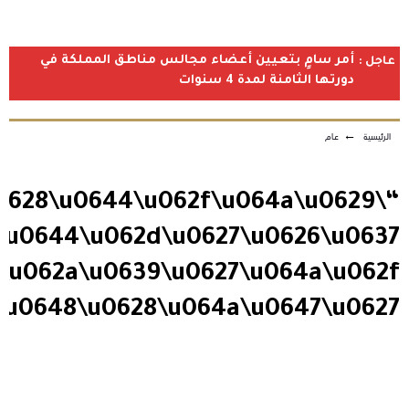
أمر سامٍ بتعيين أعضاء مجالس مناطق المملكة في
عاجل :
دورتها الثامنة لمدة 4 سنوات
الرئيسية
←
عام
\u0628\u0644\u062f\u064a\u0629
\u0644\u062d\u0627\u0626\u0637
\u062a\u0639\u0627\u064a\u062f
u0648\u0628\u064a\u0647\u0627”