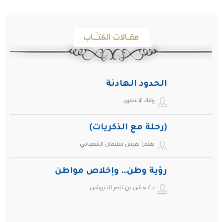
مقـالات الكتـّـاب
الحدود الهادئة
وفاء الاسمري
(رحلة مع الذكريات)
بقلم| بقيش سليمان الشعباني
رؤية وطن… وإخلاص مواطن
د / هاني بن ناصر الحتيرشي