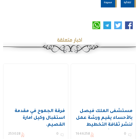
تلقائية
مسودة
اخبار متعلقة
مستشفى الملك فيصل
فرقة الجموح في مقدمة
بالأحساء يقيم ورشة عمل
استقبال وكيل امارة
لنشر ثقافة التخطيط
القصيم.
وتحسين الأداء ويكرم عدد
253028
0
1646258
0
من المستفيدين