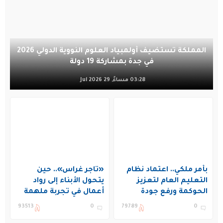
المملكة تستضيف أولمبياد العلوم النووية الدولي 2026
في جدة بمشاركة 19 دولة
03:28 مساءً, 29 Jul 2026
بأمر ملكي.. اعتماد نظام
«تاجر غراس».. حين
التعليم العام لتعزيز
يتحول الأبناء إلى رواد
الحوكمة ورفع جودة
أعمال في تجربة ملهمة
التعليم في المملكة
بنادي غراس الصيفي
93513
0
79789
0
بالجبيل