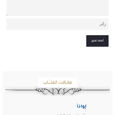
مقـالات الكتـّـاب
لِواذاً
مشبب ناصر المقبل