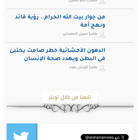
من جوار بيت الله الحرام.. رؤية قائد
ونهج أمة
بقلم| نسرين السفياني
الدهون الأحشائية خطر صامت يختبئ
في البطن ويهدد صحة الإنسان
بقلم| كوتش مهند
تابعنا من خلال تويتر