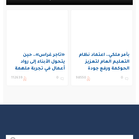
بأمر ملكي.. اعتماد نظام
«تاجر غراس».. حين
التعليم العام لتعزيز
يتحول الأبناء إلى رواد
الحوكمة ورفع جودة
أعمال في تجربة ملهمة
التعليم في المملكة
بنادي غراس الصيفي
112639
0
98550
0
بالجبيل