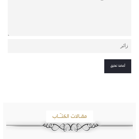
مقـالات الكتـّـاب