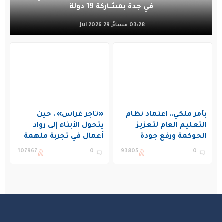
في جدة بمشاركة 19 دولة
03:28 مساءً, 29 Jul 2026
بأمر ملكي.. اعتماد نظام
«تاجر غراس».. حين
التعليم العام لتعزيز
يتحول الأبناء إلى رواد
الحوكمة ورفع جودة
أعمال في تجربة ملهمة
التعليم في المملكة
بنادي غراس الصيفي
107967
0
93805
0
بالجبيل