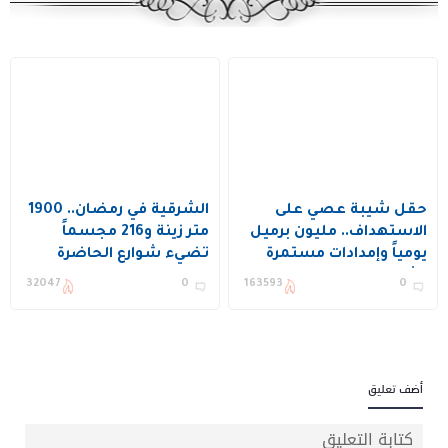
حقل شيبة عصي على
الشرقية في رمضان.. 1900
الاستهداف.. مليون برميل
متر زينة و216 مجسماً
يومياً وإمدادات مستمرة
تضيء شوارع الحاضرة
بشكل طبيعي (فيديو)
32047
0
163593
0
أضف تعليق