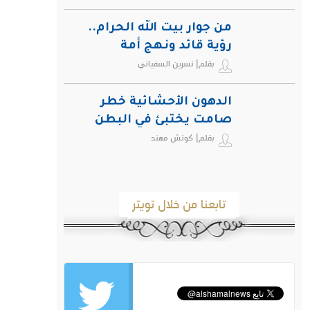
من جوار بيت الله الحرام..
رؤية قائد ونهج أمة
بقلم| نسرين السفياني
الدهون الأحشائية خطر
صامت يختبئ في البطن
بقلم| كوتش مهند
ويهدد صحة الإنسان
تابعنا من خلال تويتر