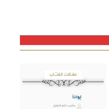
مقـالات الكتـّـاب
لِواذاً
مشبب ناصر المقبل