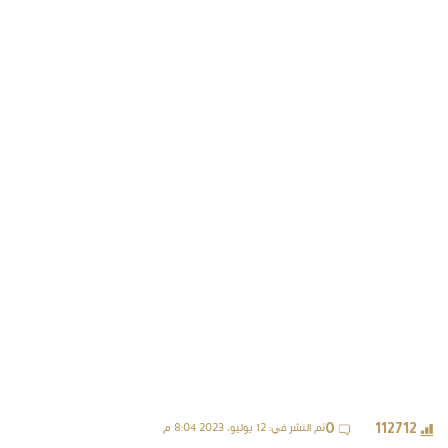
تم النشر في: 12 يوليو، 2023 8:04 م
0
112712