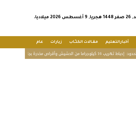
أغسطس 2026 ميلاديا.
أخبارالتعليم
مقـالات الكتـّـاب
زيارات
عام
ا من الحشيش وأقراص مخدرة بجازان
فريق قوة عطاء التط