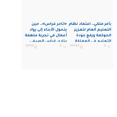
بأمر ملكي.. اعتماد نظام
«تاجر غراس».. حين
التعليم العام لتعزيز
يتحول الأبناء إلى رواد
الحوكمة ورفع جودة
أعمال في تجربة ملهمة
التعليم في المملكة
بنادي غراس الصيفي
115121
0
101105
0
بالجبيل