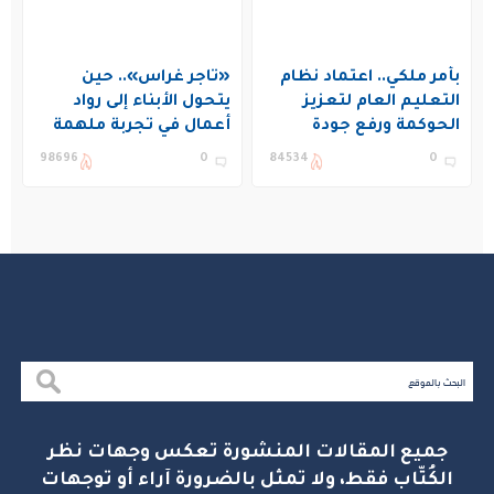
بأمر ملكي.. اعتماد نظام
«تاجر غراس».. حين
التعليم العام لتعزيز
يتحول الأبناء إلى رواد
الحوكمة ورفع جودة
أعمال في تجربة ملهمة
التعليم في المملكة
بنادي غراس الصيفي
98696
0
84534
0
بالجبيل
جميع المقالات المنشورة تعكس وجهات نظر
الكُتّاب فقط، ولا تمثل بالضرورة آراء أو توجهات