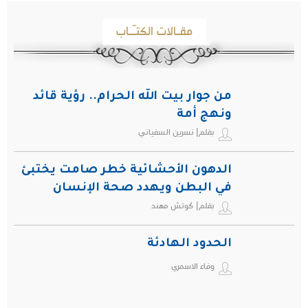
مقـالات الكتـّـاب
من جوار بيت الله الحرام.. رؤية قائد
ونهج أمة
بقلم| نسرين السفياني
الدهون الأحشائية خطر صامت يختبئ
في البطن ويهدد صحة الإنسان
بقلم| كوتش مهند
الحدود الهادئة
وفاء الاسمري