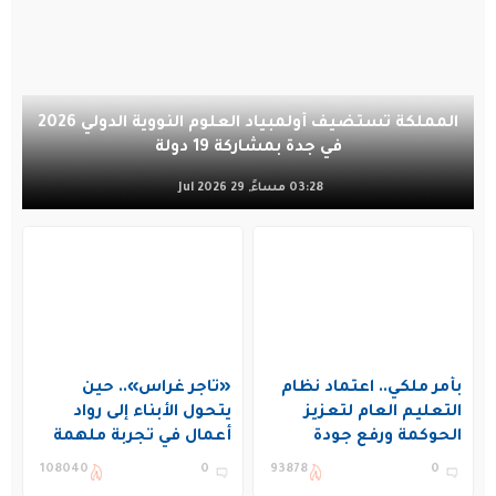
المملكة تستضيف أولمبياد العلوم النووية الدولي 2026
في جدة بمشاركة 19 دولة
03:28 مساءً, 29 Jul 2026
بأمر ملكي.. اعتماد نظام
«تاجر غراس».. حين
التعليم العام لتعزيز
يتحول الأبناء إلى رواد
الحوكمة ورفع جودة
أعمال في تجربة ملهمة
التعليم في المملكة
بنادي غراس الصيفي
108040
0
93878
0
بالجبيل