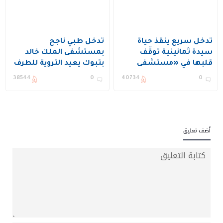
تدخل سريع ينقذ حياة
تدخل طبي ناجح
سيدة ثمانينية توقّف
بمستشفى الملك خالد
قلبها في «مستشفى
بتبوك يعيد التروية للطرف
الملك خالد بالمجمعة»
السفلي لمريض خمسيني
38544
0
40734
0
أضف تعليق