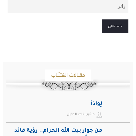
مقـالات الكتـّـاب
لِواذاً
مشبب ناصر المقبل
من جوار بيت الله الحرام.. رؤية قائد