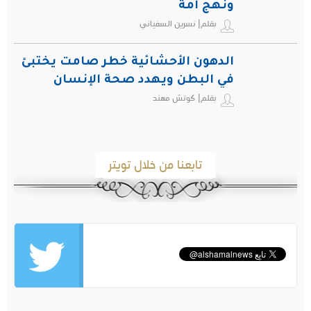
ونهج أمة
بقلم| نسرين السفياني
الدهون الأحشائية خطر صامت يختبئ
في البطن ويهدد صحة الإنسان
بقلم| كوتش مهند
تابعنا من خلال تويتر