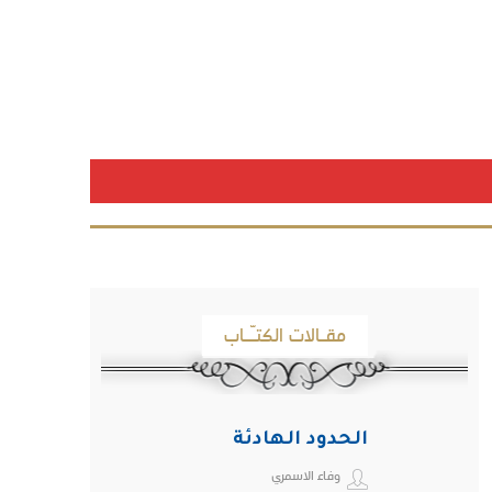
مقـالات الكتـّـاب
الحدود الهادئة
وفاء الاسمري