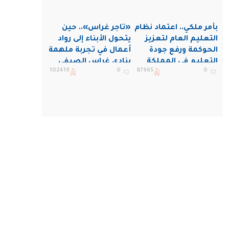
بأمر ملكي.. اعتماد نظام
«تاجر غراس».. حين
التعليم العام لتعزيز
يتحول الأبناء إلى رواد
الحوكمة ورفع جودة
أعمال في تجربة ملهمة
التعليم في المملكة
بنادي غراس الصيفي
102419
0
87965
0
بالجبيل