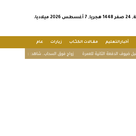
2026 ميلاديا.
أخبارالتعليم
مقـالات الكتـّـاب
زيارات
عام
 الثانية للعمرة
زواج فوق السحاب.. شاهد: عريس يحتفل بزفافه على قمة جب