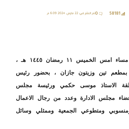
تم النشر في: 22 مارس، 2024 6:09 م
0
58181
أقامت جمعية الثريا للمكفوفين بجازان مساء امس الخميس ١١ رمضان ١٤٤٥ هـ ،
 بمطعم تين وزيتون جازان ، بحضور رئيس
منطقة الاستاذ موسى حكمي ورئيسة مجلس
أعضاء مجلس الادارة وعدد من رجال الاعمال
ومنسوبي ومتطوعي الجمعية وممثلي وسائل