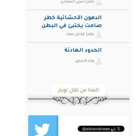
بقلم| نسرين السفياني
الدهون الأحشائية خطر
صامت يختبئ في البطن
بقلم| كوتش مهند
ويهدد صحة الإنسان
الحدود الهادئة
وفاء الاسمري
تابعنا من خلال تويتر