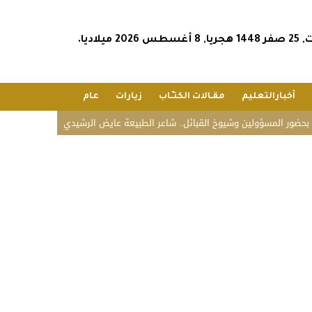
س 2026 ميلاديا.
أخبارالتعليم
مقـالات الكتـّـاب
زيارات
عام
ؤولين وشيوخ القبائل.. شاعر الطبيعة عايض الرشيدي يحتفل بزواج نجله محمد في ا