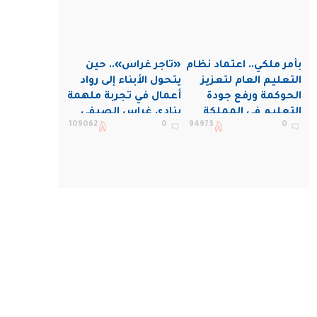
بأمر ملكي.. اعتماد نظام
«تاجر غراس».. حين
التعليم العام لتعزيز
يتحول الأبناء إلى رواد
الحوكمة ورفع جودة
أعمال في تجربة ملهمة
التعليم في المملكة
بنادي غراس الصيفي
109062
0
94973
0
بالجبيل