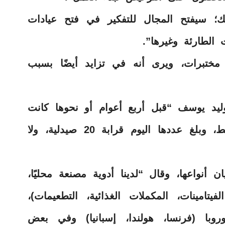
شك؛ سيفتح المجال للتفكير في فتح عيادات
الطارئة وغيرها”.
مختبرات، ويرى أنه في تزايد أيضًا بسبب
وليد يوسف “قبل أربع أعوام أو نحوها كانت
بجوار ميدان السباق أربع صيدليات فقط، وبلغ عددها اليوم قرابة 20 صيدلية، ولا
ن أنواعها، وقال “لدينا أدوية مصنعة محليًا،
يتامينات، المكملات الغذائية، التطعيمات)،
وروبا (فرنسا، هولندا، إسبانيا) وفي بعض