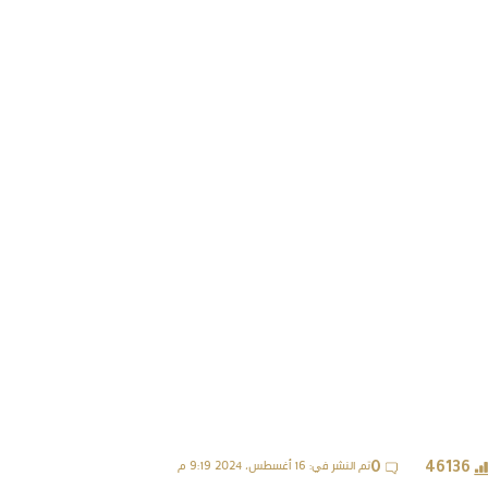
تم النشر في: 16 أغسطس، 2024 9:19 م
0
46136