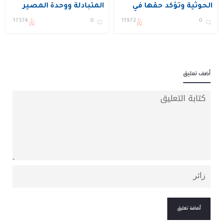
الحوثية وتؤكد حقها في
المتبادلة ووحدة المصير
الدفاع عن النفس
بين المملكة وتركيا
17374
0
11972
0
وباكستان
أضف تعليق