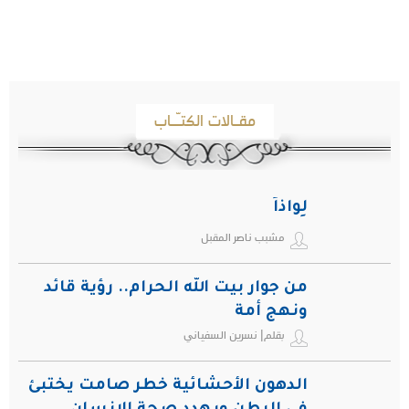
مقـالات الكتـّـاب
لِواذاً
مشبب ناصر المقبل
من جوار بيت الله الحرام.. رؤية قائد
ونهج أمة
بقلم| نسرين السفياني
الدهون الأحشائية خطر صامت يختبئ