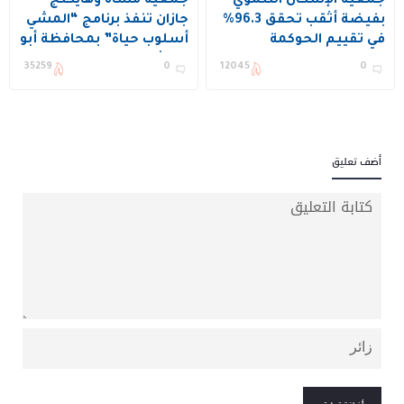
جمعية الإسكان التنموي
جمعية مشاة وهايكنج
بفيضة أثقب تحقق 96.3%
جازان تنفذ برنامج “المشي
في تقييم الحوكمة
أسلوب حياة” بمحافظة أبو
عريش
35259
0
12045
0
أضف تعليق