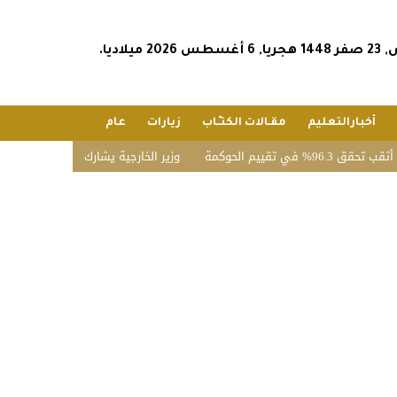
202 ميلاديا.
أخبارالتعليم
مقـالات الكتـّـاب
زيارات
عام
الحوكمة
وزير الخارجية يشارك في الاجتماع الخامس للأط