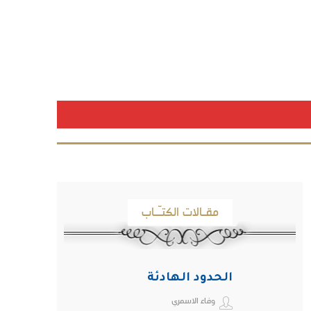
مقـالات الكتـّـاب
الحدود الهادئة
وفاء الاسمري