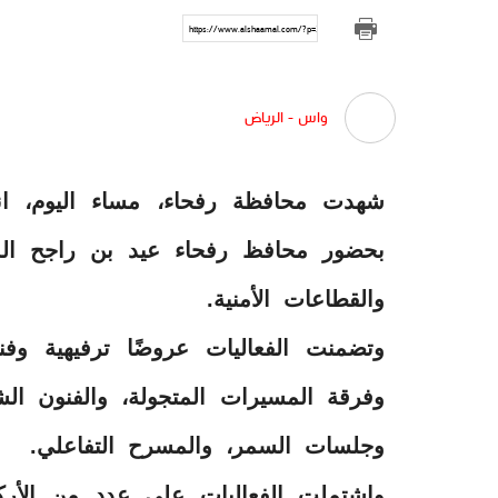
https://www.alshaamal.com/?p=290204
واس - الرياض
شهدت محافظة رفحاء، مساء اليوم، انطل
بحضور محافظ رفحاء عيد بن راجح الد
والقطاعات الأمنية.
وتضمنت الفعاليات عروضًا ترفيهية وفن
وفرقة المسيرات المتجولة، والفنون الشع
وجلسات السمر، والمسرح التفاعلي.
واشتملت الفعاليات على عددٍ من الأر