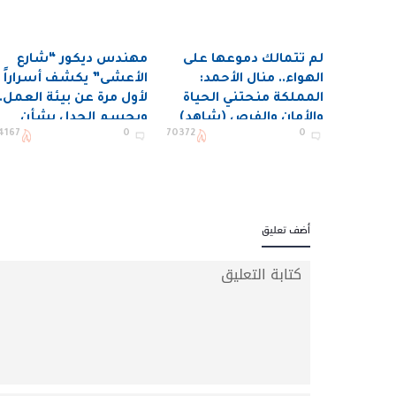
لم تتمالك دموعها على
مهندس ديكور “شارع
الهواء.. منال الأحمد:
الأعشى” يكشف أسراراً
المملكة منحتني الحياة
لأول مرة عن بيئة العمل..
والأمان والفرص (شاهد)
ويحسم الجدل بشأن
4167
0
70372
0
وجود جزء ثالث (فيديو)
أضف تعليق