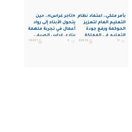
بأمر ملكي.. اعتماد نظام
«تاجر غراس».. حين
التعليم العام لتعزيز
يتحول الأبناء إلى رواد
الحوكمة ورفع جودة
أعمال في تجربة ملهمة
التعليم في المملكة
بنادي غراس الصيفي
96871
0
82636
0
بالجبيل