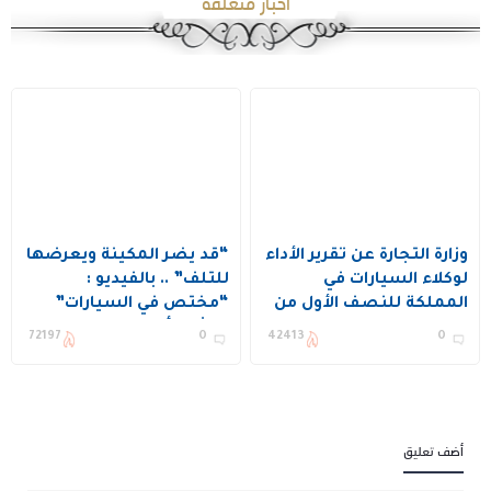
اخبار متعلقة
وزارة التجارة عن تقرير الأداء
“قد يضر المكينة ويعرضها
لوكلاء السيارات في
للتلف” .. بالفيديو :
المملكة للنصف الأول من
“مختص في السيارات”
عام 2024
يكشف أضرار وضع ماء
72197
0
42413
0
الشرب في رديتر السيارة
بدلاً من السائل المخصص
له
أضف تعليق