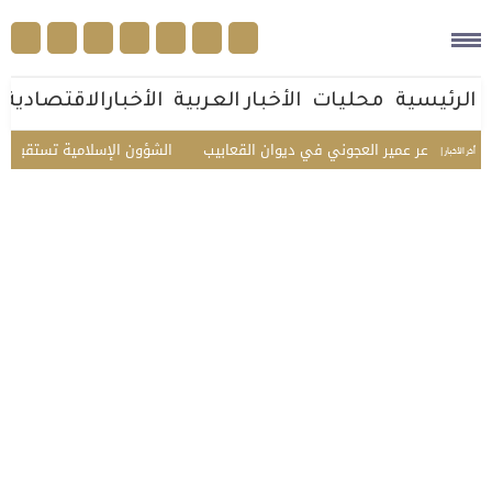
الرئيسية
محليات
الأخبار العربية
الأخبارالاقتصادية
الشاعر عمير العجوني في ديوان القعابيب
الشؤون الإسلامية تستقبل ضيوف الد
أخر الأخبار |