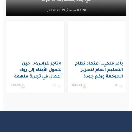
03:28 مساءً, 29 Jul 2026
بأمر ملكي.. اعتماد نظام
«تاجر غراس».. حين
التعليم العام لتعزيز
يتحول الأبناء إلى رواد
الحوكمة ورفع جودة
أعمال في تجربة ملهمة
التعليم في المملكة
بنادي غراس الصيفي
98696
0
84534
0
بالجبيل