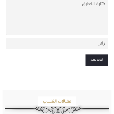
مقـالات الكتـّـاب