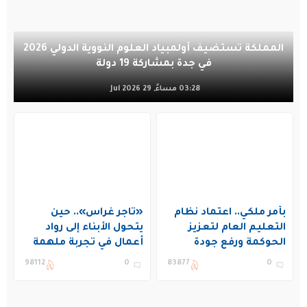
المملكة تستضيف أولمبياد العلوم النووية الدولي 2026
في جدة بمشاركة 19 دولة
03:28 مساءً, 29 Jul 2026
بأمر ملكي.. اعتماد نظام
«تاجر غراس».. حين
التعليم العام لتعزيز
يتحول الأبناء إلى رواد
الحوكمة ورفع جودة
أعمال في تجربة ملهمة
التعليم في المملكة
بنادي غراس الصيفي
98112
0
83877
0
بالجبيل