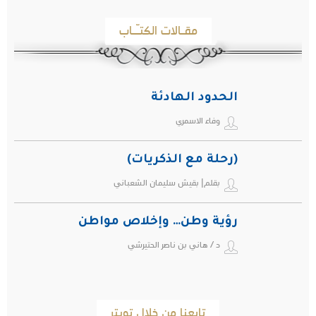
مقـالات الكتـّـاب
الحدود الهادئة
وفاء الاسمري
(رحلة مع الذكريات)
بقلم| بقيش سليمان الشعباني
رؤية وطن… وإخلاص مواطن
د / هاني بن ناصر الحتيرشي
تابعنا من خلال تويتر