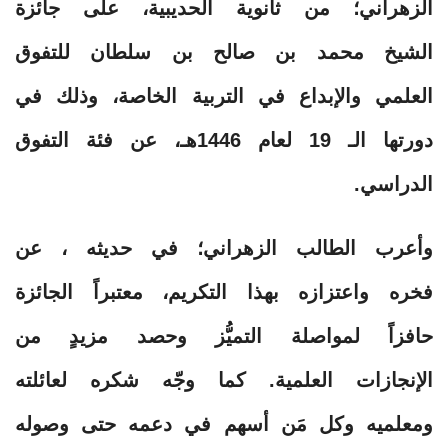
الزهراني؛ من ثانوية الحديبية، على جائزة
الشيخ محمد بن صالح بن سلطان للتفوق
العلمي والإبداع في التربية الخاصة، وذلك في
دورتها الـ 19 لعام 1446هـ، عن فئة التفوق
الدراسي.
وأعرب الطالب الزهراني؛ في حديثه ، عن
فخره واعتزازه بهذا التكريم، معتبراً الجائزة
حافزاً لمواصلة التميُّز وحصد مزيدٍ من
الإنجازات العلمية. كما وجّه شكره لعائلته
ومعلميه وكل مَن أسهم في دعمه حتى وصوله