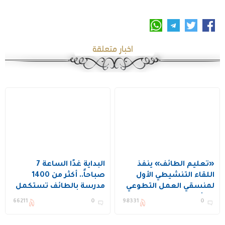
اخبار متعلقة
«تعليم الطائف» ينفذ
البداية غدًا الساعة 7
اللقاء التنشيطي الأول
صباحاً.. أكثر من 1400
لمنسقي العمل التطوعي
مدرسة بالطائف تستكمل
بمشاركة 400 منسق
استعداداتها لانطلاقة
66211
0
98331
0
ومنسقة
اختبارات نهاية الفصل
الثالث