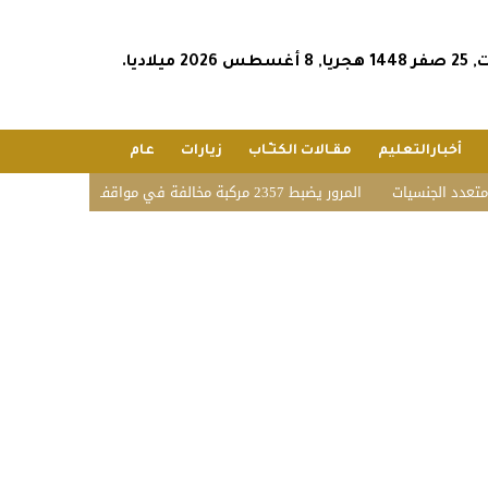
س 2026 ميلاديا.
أخبارالتعليم
مقـالات الكتـّـاب
زيارات
عام
نسيات
المرور يضبط 2357 مركبة مخالفة في مواقف الأشخاص ذوي الإعاقة بمختلف مناطق المملكة