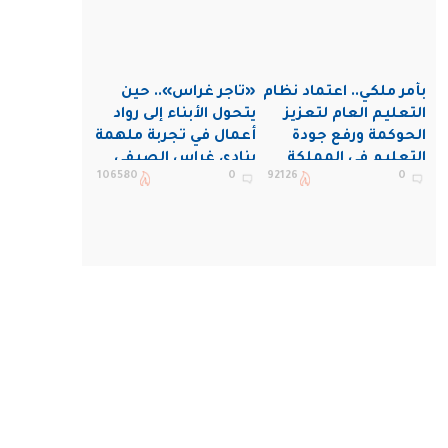
بأمر ملكي.. اعتماد نظام
«تاجر غراس».. حين
التعليم العام لتعزيز
يتحول الأبناء إلى رواد
الحوكمة ورفع جودة
أعمال في تجربة ملهمة
التعليم في المملكة
بنادي غراس الصيفي
106580
0
92126
0
بالجبيل