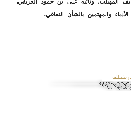
يف المهيلب، ونائبه على بن حمود العريفي،
لأدباء والمهتمين بالشأن الثقافي.
ار متعلقة