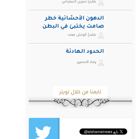
بقلم| نسرين السفياني
الدهون الأحشائية خطر
صامت يختبئ في البطن
بقلم| كوتش مهند
ويهدد صحة الإنسان
الحدود الهادئة
وفاء الاسمري
تابعنا من خلال تويتر