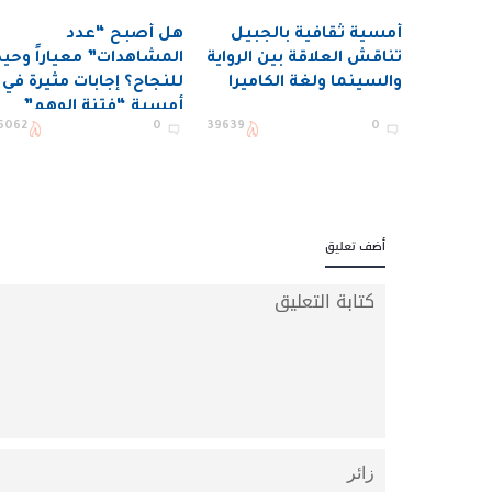
أمسية ثقافية بالجبيل
هل أصبح “عدد
تناقش العلاقة بين الرواية
المشاهدات” معياراً وحيدا
والسينما ولغة الكاميرا
للنجاح؟ إجابات مثيرة في
أمسية “فتنة الوهم”
6062
0
39639
0
بصبيا
أضف تعليق