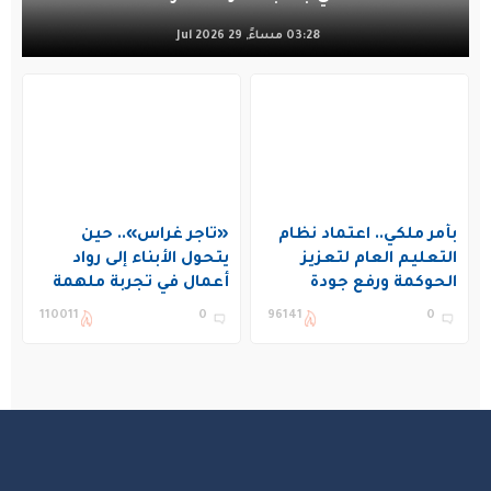
03:28 مساءً, 29 Jul 2026
بأمر ملكي.. اعتماد نظام
«تاجر غراس».. حين
التعليم العام لتعزيز
يتحول الأبناء إلى رواد
الحوكمة ورفع جودة
أعمال في تجربة ملهمة
التعليم في المملكة
بنادي غراس الصيفي
110011
0
96141
0
بالجبيل