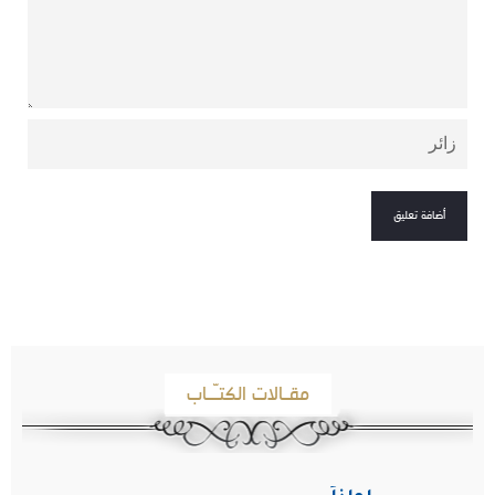
مقـالات الكتـّـاب