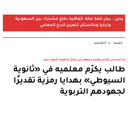
بيان قمة مكة: اتفاقية دفاع مشترك بين السعودية
عاجل :
وتركيا وباكستان لتعزيز الردع الجماعي
الرئيسية
←
أخبارالتعليم
لما لمسه من إخلاص معلميه وحرصهم على إيصال المعلومة بأسلوب مميز..
طالب يكرّم معلميه في «ثانوية
السيوطي» بهدايا رمزية تقديرًا
لجهودهم التربوية