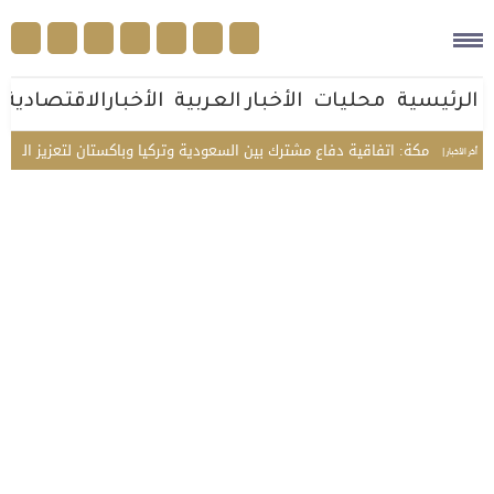
الرئيسية
محليات
الأخبار العربية
الأخبارالاقتصادية
مة مكة: اتفاقية دفاع مشترك بين السعودية وتركيا وباكستان لتعزيز الردع الجما
أخر الأخبار |