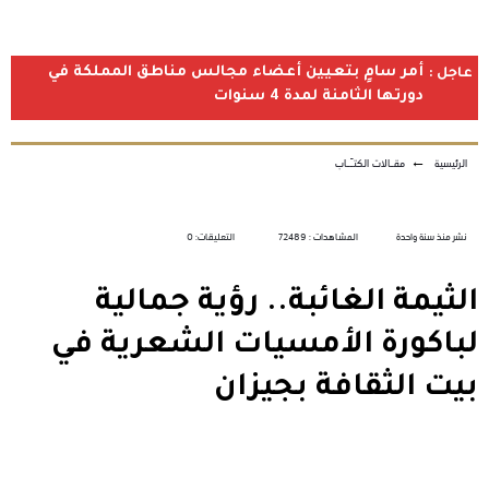
أمر سامٍ بتعيين أعضاء مجالس مناطق المملكة في
عاجل :
دورتها الثامنة لمدة 4 سنوات
الرئيسية
←
مقـالات الكتـّـاب
نشر منذ سنة واحدة
المشاهدات : 72489
التعليقات: 0
الثيمة الغائبة.. رؤية جمالية
لباكورة الأمسيات الشعرية في
بيت الثقافة بجيزان