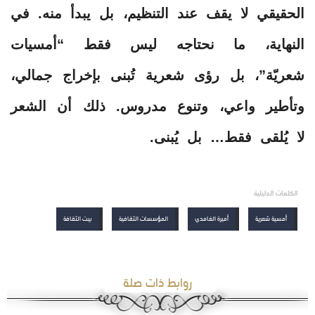
الحقيقي لا يقف عند التنظيم، بل يبدأ منه. في
النهاية، ما نحتاجه ليس فقط “أمسيات
شعريّة”، بل رؤى شعرية تُبنى بإخراج جمالي،
وتأطير واعي، وتنوع مدروس. ذلك أن الشعر
لا يُلقى فقط… بل يُبنى.
الكلمات الدليلية
أمسية شعرية
أميرة الغامدي
المؤسسات الثقافية
بيت الثقافة
روابط ذات صلة