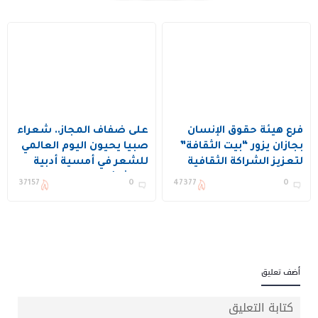
فرع هيئة حقوق الإنسان
على ضفاف المجاز.. شعراء
بجازان يزور “بيت الثقافة”
صبيا يحيون اليوم العالمي
لتعزيز الشراكة الثقافية
للشعر في أمسية أدبية
والحقوقية
استثنائية
37157
0
47377
0
أضف تعليق