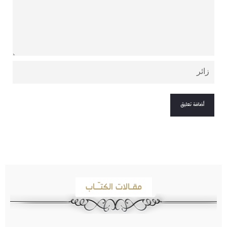
مقـالات الكتـّـاب