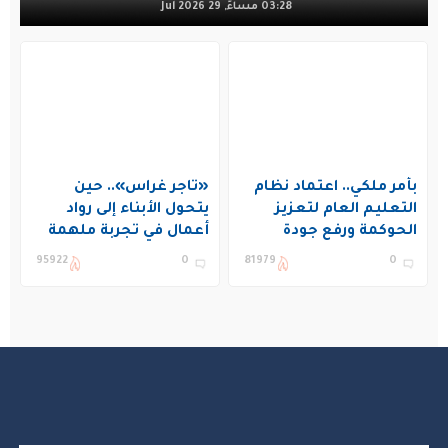
03:28 مساءً, 29 Jul 2026
بأمر ملكي.. اعتماد نظام
«تاجر غراس».. حين
التعليم العام لتعزيز
يتحول الأبناء إلى رواد
الحوكمة ورفع جودة
أعمال في تجربة ملهمة
التعليم في المملكة
بنادي غراس الصيفي
95922
0
81979
0
بالجبيل