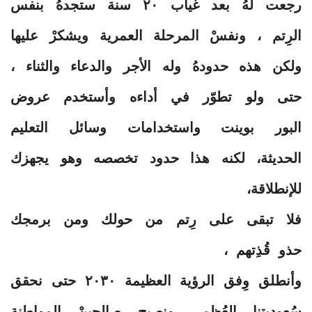
رجعت لهُ بعد غياب ٢٠ سنة ستجدهُ بنفس
الرِتم ، ونفسْ المرحلة العمرية ويشكرْ عليها
ولكن هذه حدودهُ وله الأجر والدعاء والثناء ،
حتى ولو تطوّر في أداءه وأستخدم عروض
البور بوينت واستخدامات وسائل التعليم
الحديثة، لكنه هذا حدود تخصصه وهو يجهزك
للإنطلاقة،
فلا تبقى على رِتم من حولك ومن برمجك
حذو قُذِتهم ،
وأنطلق وِفق الرؤية العظيمة ٢٠٣٠ حتى نحقق
سُعوديتنا العُظمى ونصبح صالحينْ المواطنة