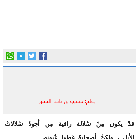
بقلم: مشبب بن ناصر المقبل
قدْ يكون مِنْ سُلالة راقية مِن أجودْ سُلالاتْ
الأبل ، ولكنَّ أصحابهُ غطوا عُيونه،