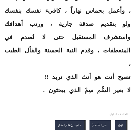
، وأعمل بحماس نهاراً ، كافيء نفسك بنفسك
ولو بتقديم صدقة جارية ، ورتب أهدافك
واستشرف المستقبل حتى لا تُصدم في
المنعطفات ، وقدم النية الحسنة والفأل الطيب
،
تصبح أنت هو أنتَ الذي تريد !!
لا بعير السُّم سِمْ الذي يبحثون .
الكلمات الدليلية
الإبل
بَعير السّمْسِمْ
مشبب بن ناصر المقبل