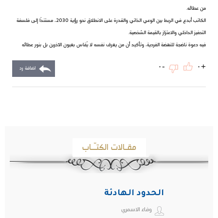
من عطائه.
الكاتب أبدع في الربط بين الوعي الذاتي والقدرة على الانطلاق نحو رؤية 2030، مستندًا إلى فلسفة
التحفيز الداخلي والاعتزاز بالقيمة الشخصية.
فيه دعوة ناضجة للنهضة الفردية، وتأكيد أن من يعرف نفسه لا يُقاس بعيون الآخرين بل بنور عطائه
-٠
+٠
اضافة رد
مقـالات الكتـّـاب
الحدود الهادئة
وفاء الاسمري