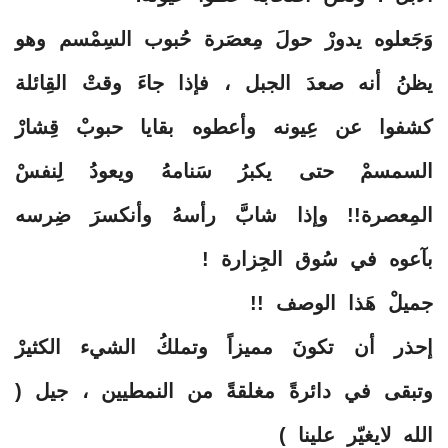
وَجَعلوه يدورْ حولَ مِعصَرة حُبوب السِمْسم وهو
يظنُ أنه صعدَ الجبل ، فإذا جاءَ وقتْ القِائلة
كشفوا عن عِيونه وأعطوه بقايا حبوبْ قِشارْ
السمسمْ حتى يكبرُ سَنامهُ ويعودُ لِنفسْ
المِعصرة!! وإذا شابَّ رأسهُ وأنكسرَ ضِرسه
بآعوه في سُوق الجِزارة !
جميلْ هَذا الوصف !!
إحذر أن تكونَ مميزاً وتملكُ الشيء الكثيرْ
وتبقى في دائرةً مغلقةً من النمطيين ، جيل (
الله لايغيّر علينا )