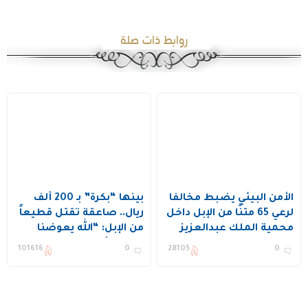
روابط ذات صلة
الأمن البيئي يضبط مخالفًا
بينها “بكرة” بـ 200 ألف
لرعي 65 متنًا من الإبل داخل
ريال.. صاعقة تقتل قطيعاً
محمية الملك عبدالعزيز
من الإبل: “الله يعوضنا
الملكية
خير” (شاهد)
101616
0
28105
0