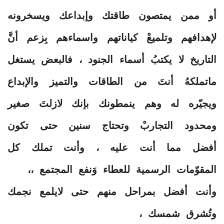
أو ممن يمتصون طاقتك وإبداعك ويسخرونه
لإهدافهم وتلميعْ كياناتهم واسماءهم بِزعم أنَّ
التاريخ لا يكتبُ أسماء الجنود ، فالبعض يستغل
ماتملكهُ أنتَ من الطاقات والتميز والإبداع
ويجيّره له وهم ينمطونك بإنك لازلتَ صغير
ومحدود التجاربْ وتحتاج سنين حتى تكون
أفضل مما أنت عليه ، وأنت تملك كل
المقوّمات الرسمية للعطاء وَنفع المجتمع ،،
وأنت أفضل بمراحل منهم حتى لايلمع نجمك
وتُشرق شمسك ،