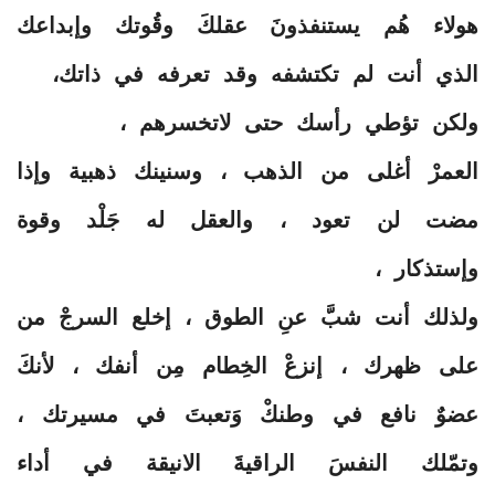
هولاء هُم يستنفذونَ عقلكَ وقُوتك وإبداعك
الذي أنت لم تكتشفه وقد تعرفه في ذاتك،
ولكن تؤطي رأسك حتى لاتخسرهم ،
العمرْ أغلى من الذهب ، وسنينك ذهبية وإذا
مضت لن تعود ، والعقل له جَلْد وقوة
وإستذكار ،
ولذلك أنت شبَّ عنِ الطوق ، إخلع السرجْ من
على ظهرك ، إنزعْ الخِطام مِن أنفك ، لأنكَ
عضوٌ نافع في وطنكْ وَتعبتَ في مسيرتك ،
وتمّلك النفسَ الراقيةَ الانيقة في أداء