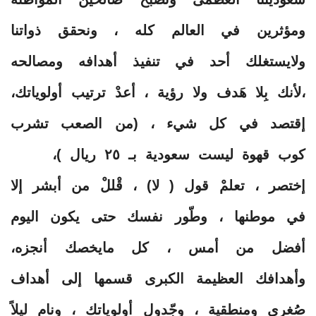
ومؤثرين في العالم كله ، ونحقق ذواتنا
ولايستغلك أحد في تنفيذ أهدافه ومصالحه
،لأنك بِلا هَدف ولا رؤية ، أعدْ ترتيب أولوياتك،
إقتصد في كل شيء ، (من الصعب تشرب
كوب قهوة ليست سعودية بـ ٢٥ ريال )،
إختصر ، تعلمْ قول ( لا) ، قْللْ من أبشر إلا
في موطنها ، وطّور نفسك حتى يكون اليوم
أفضل من أمس ، كل مايخصك أنجزه،
وأهدافك العظيمة الكبرى قسمها إلى أهداف
صُغرى ومنطقية ، وجّدول أولوياتك ، ونام ليلاً