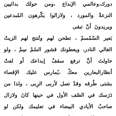
دورك،وعالمي الإبداع ،ومن حولك بدائيين
النزعةْ والمورد ، ولازالوا يكّرهون المُبدعين
ويريدونَ أنّ تبقى
بَعير السّمْسمْ ، تطحن لهم وتُنتج لهم الزيتْ
الغالي النادر، ويعطونك قشور السُمْ سِمْ ، ولو
حاولتَ أنَّ ترفع سقفْ إبداعك أو لفتْ
أنظارالبعارين معكْ ،يُمارس عليك الإقصاء
بشتى طُرقه وقدْ تصل لأربى الرِبى ، ولذا من
دَرَسك في الصّف الأول في حينها كانَ ولازال
صاحبْ الأيادي البيضاء في تعليمك ولكن لو