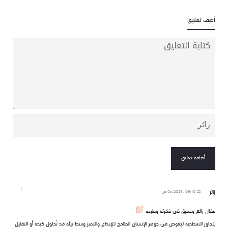
أضف تعليق
١
زائر
22 Oct 2025 . 09:10 ص
مقال رائع وعميق في فكرته وطرحه
يتجاوز السطحية ليغوص في جوهر الإنسان الطامح للإبداع والتميز وسط بيئة قد تُحاول كبحه أو التقليل