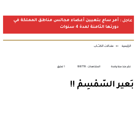
أمر سامٍ بتعيين أعضاء مجالس مناطق المملكة في
عاجل :
دورتها الثامنة لمدة 4 سنوات
الرئيسية
←
مقـالات الكتـّـاب
نشر منذ سنة واحدة
المشاهدات : 188778
1 تعليق
بَعير السّمْسِمْ !!