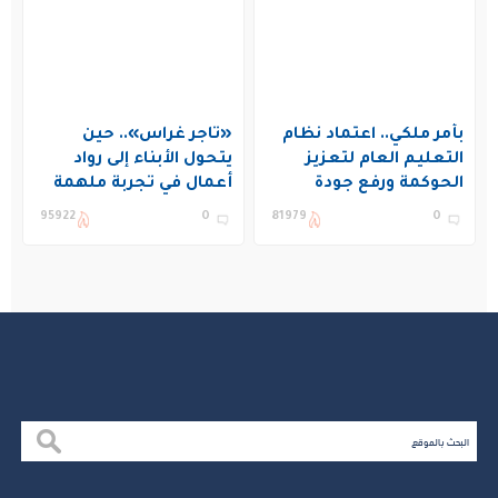
بأمر ملكي.. اعتماد نظام
«تاجر غراس».. حين
التعليم العام لتعزيز
يتحول الأبناء إلى رواد
الحوكمة ورفع جودة
أعمال في تجربة ملهمة
التعليم في المملكة
بنادي غراس الصيفي
95922
0
81979
0
بالجبيل