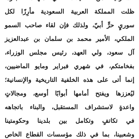
ظلت المملكة العربية السعودية مأرِزًا لكل
سوريٍ حرٍّ أبيّ، ولذلك فإن لقاء صاحب السمو
الملكي، الأمير محمد بن سلمان بن عبدالعزيز
آل سعود، ولي العهد، رئيس مجلس الوزراء،
بفخامتكم، في شهري فبراير ومايو الماضيين،
إنما أتى على هذه الخلفية التاريخية والإنسانية؛
ليُعززها ويفتح أمامها أبوابًا أوسع، ومجالاتٍ
واعدةٍ لاستشراف المستقبل، والبناء باتجاهه
في تكاتفٍ وتكامل بين بلدينا وحكومتينا
وشعبينا، بما في ذلك مؤسسات القطاع الخاص