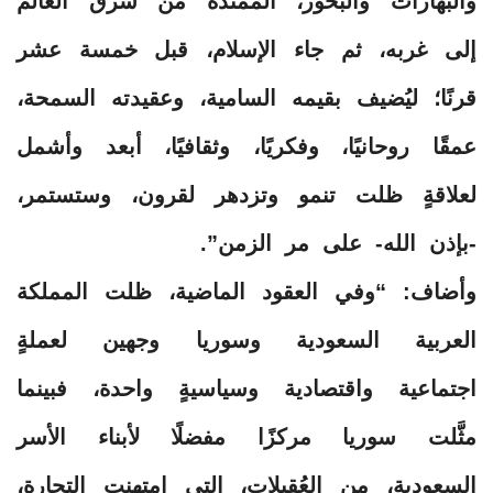
والبهارات والبخور، الممتدة من شرق العالم
إلى غربه، ثم جاء الإسلام، قبل خمسة عشر
قرنًا؛ ليُضيف بقيمه السامية، وعقيدته السمحة،
عمقًا روحانيًا، وفكريًا، وثقافيًا، أبعد وأشمل
لعلاقةٍ ظلت تنمو وتزدهر لقرون، وستستمر،
-بإذن الله- على مر الزمن”.
وأضاف: “وفي العقود الماضية، ظلت المملكة
العربية السعودية وسوريا وجهين لعملةٍ
اجتماعية واقتصادية وسياسيةٍ واحدة، فبينما
مثَّلت سوريا مركزًا مفضلًا لأبناء الأسر
السعودية، من العُقيلات، التي امتهنت التجارة،