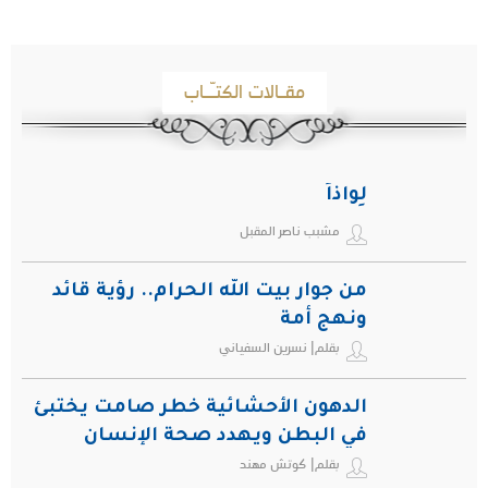
مقـالات الكتـّـاب
لِواذاً
مشبب ناصر المقبل
من جوار بيت الله الحرام.. رؤية قائد
ونهج أمة
بقلم| نسرين السفياني
الدهون الأحشائية خطر صامت يختبئ
في البطن ويهدد صحة الإنسان
بقلم| كوتش مهند