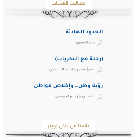
مقـالات الكتـّـاب
الحدود الهادئة
وفاء الاسمري
(رحلة مع الذكريات)
بقلم| بقيش سليمان الشعباني
رؤية وطن… وإخلاص مواطن
د / هاني بن ناصر الحتيرشي
تابعنا من خلال تويتر