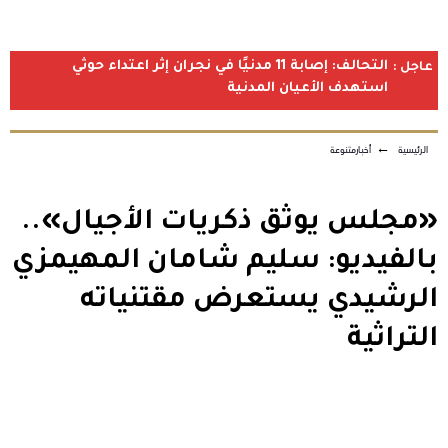
التحالف: إصابة 11 مدنيًا في نجران إثر اعتداء حوثي
عاجل :
استهدف الأعيان المدنية
الرئيسية
←
أخبارمتنوعة
«مجلس يوثق ذكريات الأجيال»..
بالفيديو: سليم شامان المهيمزي
الرشيدي يستعرض مقتنياته
التراثية