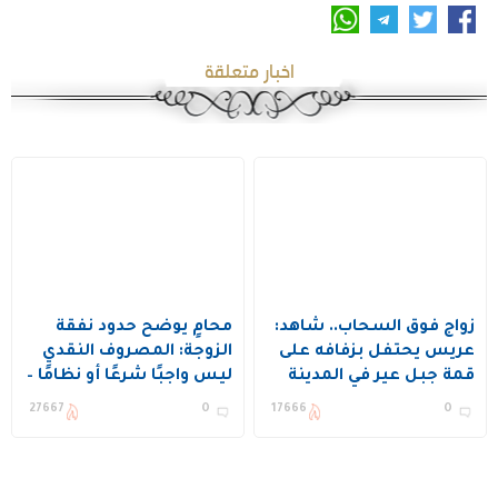
اخبار متعلقة
زواج فوق السحاب.. شاهد:
محامٍ يوضح حدود نفقة
عريس يحتفل بزفافه على
الزوجة: المصروف النقدي
قمة جبل عير في المدينة
ليس واجبًا شرعًا أو نظامًا –
المنورة
فيديو
27667
0
17666
0