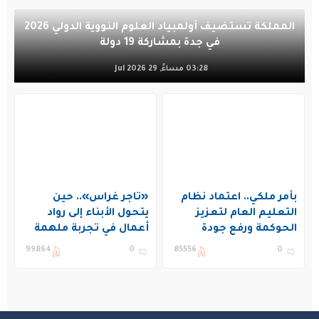
المملكة تستضيف أولمبياد العلوم النووية الدولي 2026
في جدة بمشاركة 19 دولة
03:28 مساءً, 29 Jul 2026
بأمر ملكي.. اعتماد نظام
«تاجر غراس».. حين
التعليم العام لتعزيز
يتحول الأبناء إلى رواد
الحوكمة ورفع جودة
أعمال في تجربة ملهمة
التعليم في المملكة
بنادي غراس الصيفي
99864
0
85556
0
بالجبيل