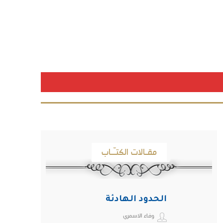
مقـالات الكتـّـاب
الحدود الهادئة
وفاء الاسمري