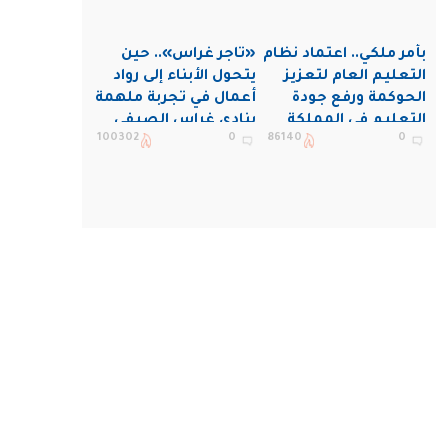
بأمر ملكي.. اعتماد نظام
«تاجر غراس».. حين
التعليم العام لتعزيز
يتحول الأبناء إلى رواد
الحوكمة ورفع جودة
أعمال في تجربة ملهمة
التعليم في المملكة
بنادي غراس الصيفي
100302
0
86140
0
بالجبيل