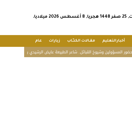
س 2026 ميلاديا.
أخبارالتعليم
مقـالات الكتـّـاب
زيارات
عام
سؤولين وشيوخ القبائل.. شاعر الطبيعة عايض الرشيدي يحتفل بزواج نجله محمد في 