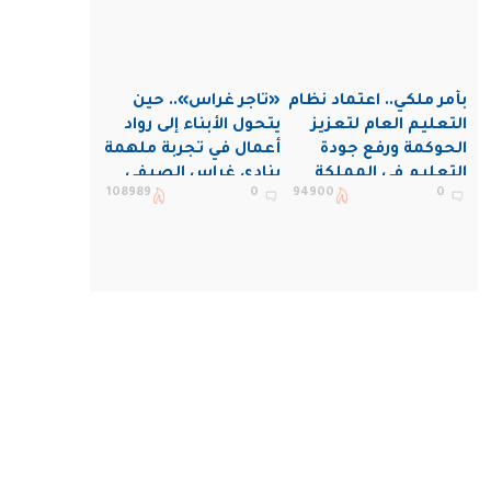
بأمر ملكي.. اعتماد نظام
«تاجر غراس».. حين
التعليم العام لتعزيز
يتحول الأبناء إلى رواد
الحوكمة ورفع جودة
أعمال في تجربة ملهمة
التعليم في المملكة
بنادي غراس الصيفي
108989
0
94900
0
بالجبيل