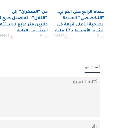
للعام الرابع على التوالي..
من “السكران” إلى
“التخصصي” العلامة
“التلال”.. تف
الصحية الأعلى قيمة في
ملايين متر مربع للاستثما
الشرق الأوسط بـ 1.7 مليار
البيئي في الباحة
36603
0
44457
0
دولار
أضف تعليق