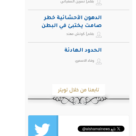
بقلم| نسرين السفياني
الدهون الأحشائية خطر
صامت يختبئ في البطن
بقلم| كوتش مهند
ويهدد صحة الإنسان
الحدود الهادئة
وفاء الاسمري
تابعنا من خلال تويتر