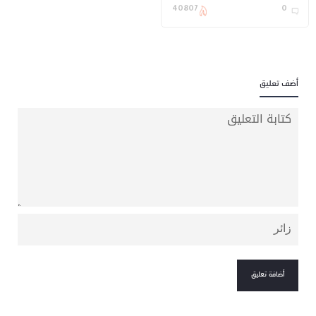
عبر «سدايا»
40807
0
أضف تعليق