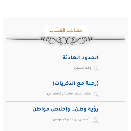
مقـالات الكتـّـاب
الحدود الهادئة
وفاء الاسمري
(رحلة مع الذكريات)
بقلم| بقيش سليمان الشعباني
رؤية وطن… وإخلاص مواطن
د / هاني بن ناصر الحتيرشي