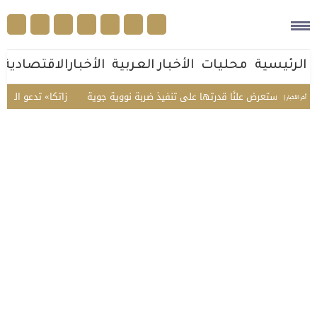
الرئيسية
محليات
الأخبار العربية
الأخبارالاقتصادية
صين تستعرض علنًا قدرتها على تنفيذ ضربة نووية جوية
«زاتكا» تدعو المنشآت لتق
أخر الأخبار |