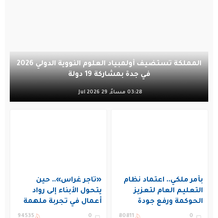
المملكة تستضيف أولمبياد العلوم النووية الدولي 2026
في جدة بمشاركة 19 دولة
03:28 مساءً, 29 Jul 2026
بأمر ملكي.. اعتماد نظام
«تاجر غراس».. حين
التعليم العام لتعزيز
يتحول الأبناء إلى رواد
الحوكمة ورفع جودة
أعمال في تجربة ملهمة
التعليم في المملكة
بنادي غراس الصيفي
94535
0
80811
0