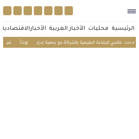
الرئيسية
محليات
الأخبار العربية
الأخبارالاقتصادية
 العالمي للرضاعة الطبيعية بالشراكة مع جمعية إدرار
لِواذاً
ضبط مواطنين ارتكب
أخر الأخبار |