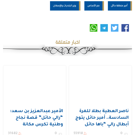
أمير منطقة حائل
حجر الأساس
وزير البلديات والإسكان
اخبار متعلقة
ناصر العطية بطلا للمرة
الأمير عبدالعزيز بن سعد:
السادسة.. أمير حائل يتوج
“رالي حائل” قصة نجاح
أبطال رالي “باها حائل
وطنية تكرس مكانة
تويوتا الدولي 2026”
المنطقة على خارطة
31682
0
55918
0