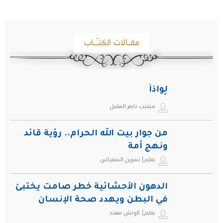
مقـالات الكتـّـاب
لِواذاً
مشبب ناصر المقبل
من جوار بيت الله الحرام.. رؤية قائد
ونهج أمة
بقلم| نسرين السفياني
الدهون الأحشائية خطر صامت يختبئ
في البطن ويهدد صحة الإنسان
بقلم| كوتش مهند