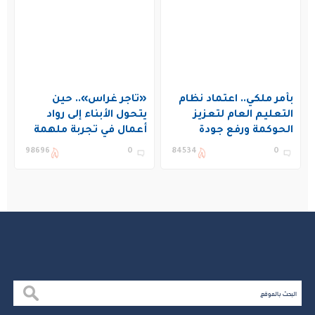
بأمر ملكي.. اعتماد نظام
«تاجر غراس».. حين
التعليم العام لتعزيز
يتحول الأبناء إلى رواد
الحوكمة ورفع جودة
أعمال في تجربة ملهمة
التعليم في المملكة
بنادي غراس الصيفي
98696
0
84534
0
بالجبيل