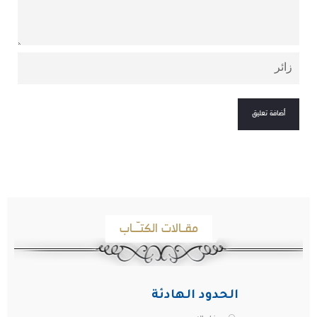
مقـالات الكتـّـاب
الحدود الهادئة