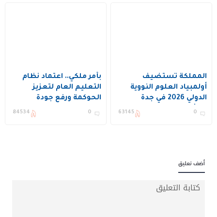
المملكة تستضيف
بأمر ملكي.. اعتماد نظام
أولمبياد العلوم النووية
التعليم العام لتعزيز
الدولي 2026 في جدة
الحوكمة ورفع جودة
بمشاركة 19 دولة
التعليم في المملكة
84534
0
63145
0
أضف تعليق