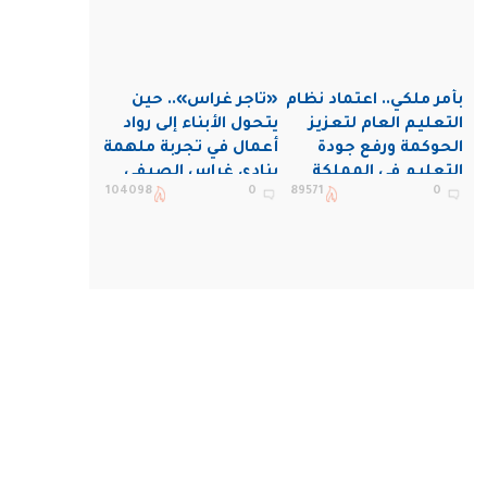
بأمر ملكي.. اعتماد نظام
«تاجر غراس».. حين
التعليم العام لتعزيز
يتحول الأبناء إلى رواد
الحوكمة ورفع جودة
أعمال في تجربة ملهمة
التعليم في المملكة
بنادي غراس الصيفي
104098
0
89571
0
بالجبيل