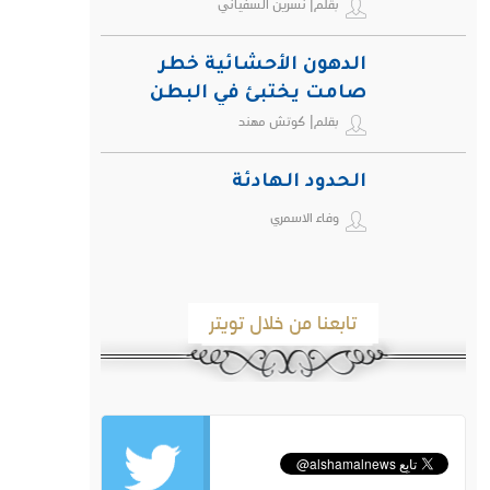
بقلم| نسرين السفياني
الدهون الأحشائية خطر
صامت يختبئ في البطن
بقلم| كوتش مهند
ويهدد صحة الإنسان
الحدود الهادئة
وفاء الاسمري
تابعنا من خلال تويتر