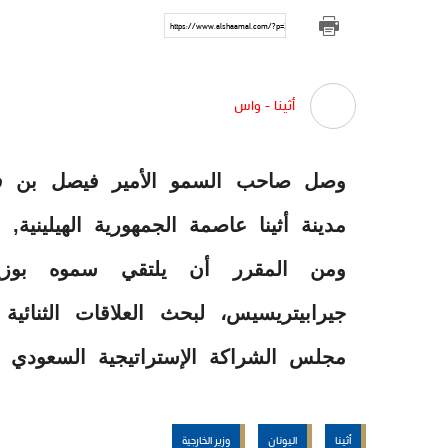
https://www.alshaamal.com/?p=312726
أثينا - واس
وصل صاحب السمو الأمير فيصل بن فرحا
مدينة أثينا عاصمة الجمهورية الهيلينية
ومن المقرر أن يلتقي سموه بوزير 
جيرابيتريسيس، لبحث العلاقات الثنائية
مجلس الشراكة الإستراتيجية السعودي ال
أثينا
اليونان
وزير الخارجية