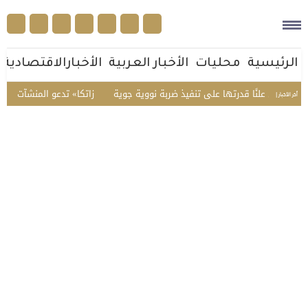
الرئيسية
محليات
الأخبار العربية
الأخبارالاقتصادية
رض علنًا قدرتها على تنفيذ ضربة نووية جوية
«زاتكا» تدعو المنشآت لتقديم نماذج 
أخر الأخبار |