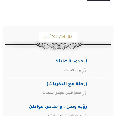
مقـالات الكتـّـاب
الحدود الهادئة
وفاء الاسمري
(رحلة مع الذكريات)
بقلم| بقيش سليمان الشعباني
رؤية وطن… وإخلاص مواطن
د / هاني بن ناصر الحتيرشي