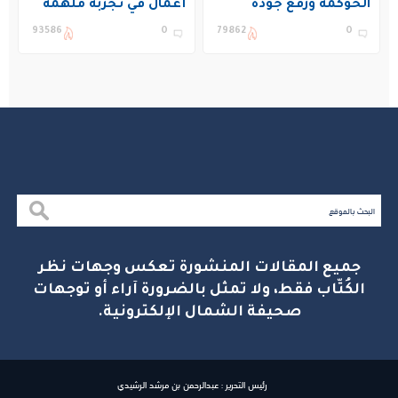
الحوكمة ورفع جودة
أعمال في تجربة ملهمة
التعليم في المملكة
بنادي غراس الصيفي
93586
0
79862
0
بالجبيل
جميع المقالات المنشورة تعكس وجهات نظر
الكُتّاب فقط، ولا تمثل بالضرورة آراء أو توجهات
صحيفة الشمال الإلكترونية.
رئيس التحرير : عبدالرحمن بن مرشد الرشيدي