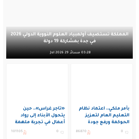
المملكة تستضيف أولمبياد العلوم النووية الدولي 2026
في جدة بمشاركة 19 دولة
03:28 مساءً, 29 Jul 2026
بأمر ملكي.. اعتماد نظام
«تاجر غراس».. حين
التعليم العام لتعزيز
يتحول الأبناء إلى رواد
الحوكمة ورفع جودة
أعمال في تجربة ملهمة
التعليم في المملكة
بنادي غراس الصيفي
101105
0
86870
0
بالجبيل