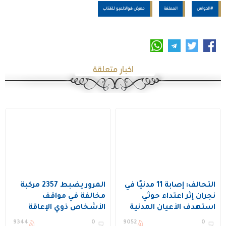
#الحواس
المملكة
معرض كوالالمبو للكتاب
اخبار متعلقة
التحالف: إصابة 11 مدنيًا في
المرور يضبط 2357 مركبة
نجران إثر اعتداء حوثي
مخالفة في مواقف
استهدف الأعيان المدنية
الأشخاص ذوي الإعاقة
بمختلف مناطق المملكة
9344
0
9052
0