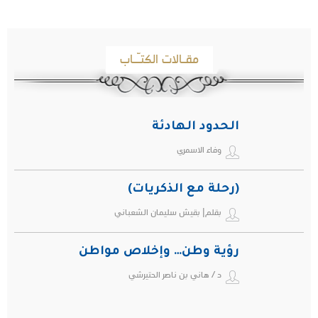
مقـالات الكتـّـاب
الحدود الهادئة
وفاء الاسمري
(رحلة مع الذكريات)
بقلم| بقيش سليمان الشعباني
رؤية وطن… وإخلاص مواطن
د / هاني بن ناصر الحتيرشي