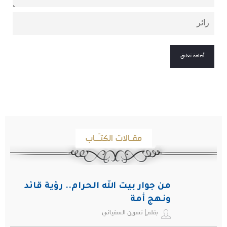
مقـالات الكتـّـاب
من جوار بيت الله الحرام.. رؤية قائد
ونهج أمة
بقلم| نسرين السفياني