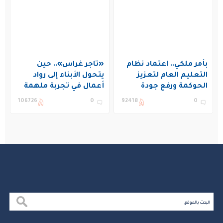
بأمر ملكي.. اعتماد نظام
«تاجر غراس».. حين
التعليم العام لتعزيز
يتحول الأبناء إلى رواد
الحوكمة ورفع جودة
أعمال في تجربة ملهمة
التعليم في المملكة
بنادي غراس الصيفي
106726
0
92418
0
بالجبيل