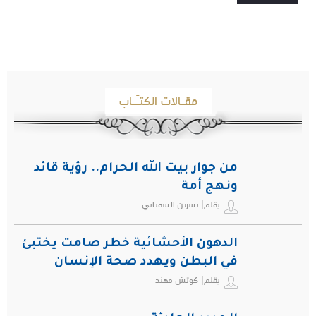
مقـالات الكتـّـاب
من جوار بيت الله الحرام.. رؤية قائد
ونهج أمة
بقلم| نسرين السفياني
الدهون الأحشائية خطر صامت يختبئ
في البطن ويهدد صحة الإنسان
بقلم| كوتش مهند