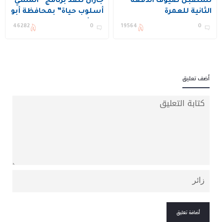
تستقبل ضيوف الدفعة
جازان تنفذ برنامج “المشي
الثانية للعمرة
أسلوب حياة” بمحافظة أبو
عريش
46282
0
19564
0
أضف تعليق