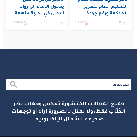
بأمر ملكي.. اعتماد نظام
«تاجر غراس».. حين
التعليم العام لتعزيز
يتحول الأبناء إلى رواد
الحوكمة ورفع جودة
أعمال في تجربة ملهمة
التعليم في المملكة
بنادي غراس الصيفي
107456
0
93221
0
بالجبيل
جميع المقالات المنشورة تعكس وجهات نظر
الكُتّاب فقط، ولا تمثل بالضرورة آراء أو توجهات
صحيفة الشمال الإلكترونية.