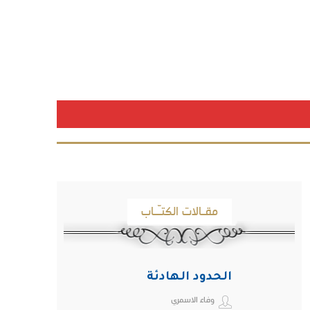
مقـالات الكتـّـاب
الحدود الهادئة
وفاء الاسمري