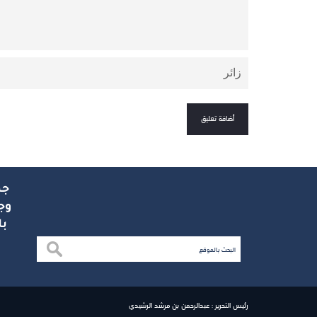
جم
وج
با
رئيس التحرير : عبدالرحمن بن مرشد الرشيدي