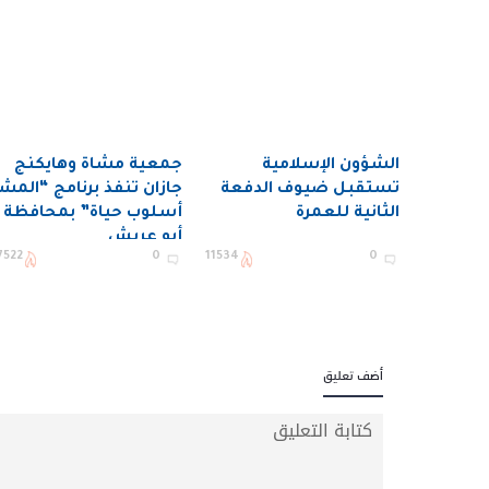
الشؤون الإسلامية
جمعية مشاة وهايكنج
تستقبل ضيوف الدفعة
جازان تنفذ برنامج “المش
الثانية للعمرة
أسلوب حياة” بمحافظة
أبو عريش
7522
0
11534
0
أضف تعليق