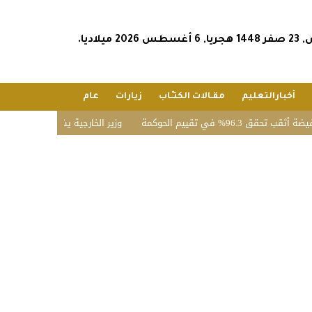
202 ميلاديا.
أخبارالتعليم
مقـالات الكتـّـاب
زيارات
عام
ييم الحوكمة
وزير الخارجية يشارك في الاجتماع الخامس ل