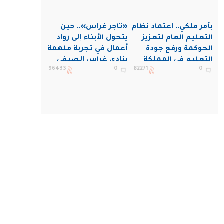
بأمر ملكي.. اعتماد نظام
«تاجر غراس».. حين
التعليم العام لتعزيز
يتحول الأبناء إلى رواد
الحوكمة ورفع جودة
أعمال في تجربة ملهمة
التعليم في المملكة
بنادي غراس الصيفي
96433
0
82271
0
بالجبيل