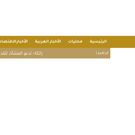
الرئيسية
محليات
الأخبار العربية
الأخبارالاقتصاد
«زاتكا» تدعو المنشآت لتقديم نماذج استق
أخر الأخبار |