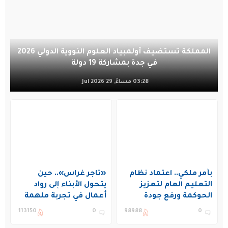
المملكة تستضيف أولمبياد العلوم النووية الدولي 2026
في جدة بمشاركة 19 دولة
03:28 مساءً, 29 Jul 2026
بأمر ملكي.. اعتماد نظام
«تاجر غراس».. حين
التعليم العام لتعزيز
يتحول الأبناء إلى رواد
الحوكمة ورفع جودة
أعمال في تجربة ملهمة
التعليم في المملكة
بنادي غراس الصيفي
113150
0
98988
0
بالجبيل