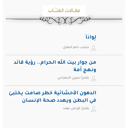
مقـالات الكتـّـاب
لِواذاً
مشبب ناصر المقبل
من جوار بيت الله الحرام.. رؤية قائد
ونهج أمة
بقلم| نسرين السفياني
الدهون الأحشائية خطر صامت يختبئ
في البطن ويهدد صحة الإنسان
بقلم| كوتش مهند