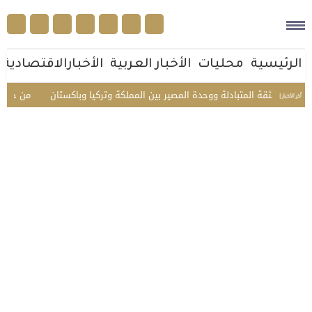
الرئيسية
محليات
الأخبار العربية
الأخبارالاقتصادية
د الثقة المتبادلة ووحدة المصير بين المملكة وتركيا وباكستان
من جوار بيت ال
أخر الأخبار |