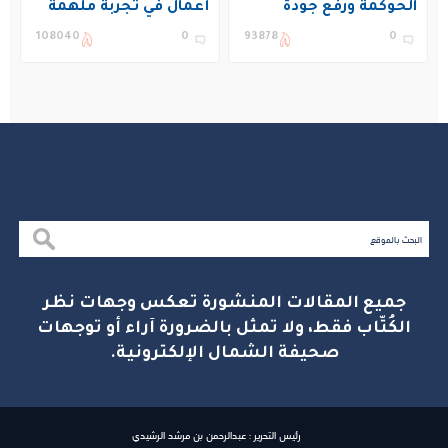
الحوكمة ورفع جودة
أعمال في تجربة ملهمة
التعليم في المملكة
بنادي غراس الصيفي
108040
0
93878
0
بالجبيل
جميع المقالات المنشورة تعكس وجهات نظر
الكُتّاب فقط، ولا تمثل بالضرورة آراء أو توجهات
صحيفة الشمال الإلكترونية.
رئيس التحرير : عبدالرحمن بن مرشد الرشيدي