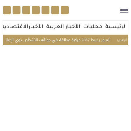
الرئيسية
محليات
الأخبار العربية
الأخبارالاقتصادية
ات
المرور يضبط 2357 مركبة مخالفة في مواقف الأشخاص ذوي الإعاقة بمختلف مناطق المملكة
أخر الأخبار |