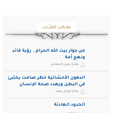
مقـالات الكتـّـاب
من جوار بيت الله الحرام.. رؤية قائد
ونهج أمة
بقلم| نسرين السفياني
الدهون الأحشائية خطر صامت يختبئ
في البطن ويهدد صحة الإنسان
بقلم| كوتش مهند
الحدود الهادئة
وفاء الاسمري