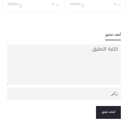
الأعمال شايم بن بنيان في
أبرز مشاركاته بمنقية
282656
0
150891
0
منزله بالرياض
مزعلات في المسابقات
وحصدها للألقاب
أضف تعليق